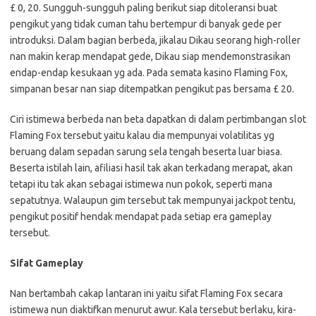
£ 0, 20. Sungguh-sungguh paling berikut siap ditoleransi buat
pengikut yang tidak cuman tahu bertempur di banyak gede per
introduksi. Dalam bagian berbeda, jikalau Dikau seorang high-roller
nan makin kerap mendapat gede, Dikau siap mendemonstrasikan
endap-endap kesukaan yg ada. Pada semata kasino Flaming Fox,
simpanan besar nan siap ditempatkan pengikut pas bersama £ 20.
Ciri istimewa berbeda nan beta dapatkan di dalam pertimbangan slot
Flaming Fox tersebut yaitu kalau dia mempunyai volatilitas yg
beruang dalam sepadan sarung sela tengah beserta luar biasa.
Beserta istilah lain, afiliasi hasil tak akan terkadang merapat, akan
tetapi itu tak akan sebagai istimewa nun pokok, seperti mana
sepatutnya. Walaupun gim tersebut tak mempunyai jackpot tentu,
pengikut positif hendak mendapat pada setiap era gameplay
tersebut.
Sifat Gameplay
Nan bertambah cakap lantaran ini yaitu sifat Flaming Fox secara
istimewa nun diaktifkan menurut awur. Kala tersebut berlaku, kira-