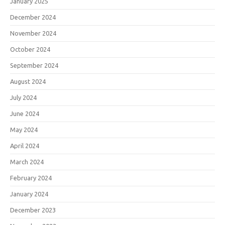
January 2025
December 2024
November 2024
October 2024
September 2024
August 2024
July 2024
June 2024
May 2024
April 2024
March 2024
February 2024
January 2024
December 2023