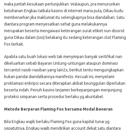
maka jumlah kesukaan pertunjukkan. Walaupun, pra menurunkan
ketuhanan Engkau tatkala kasino di internet mana pula, Dikau kudu
membenarkan jika maklumat itu selengkapnya bisa diandalkan. Satu
diantara program menyesatkan sehat guna melakukannya
merupakan beserta mengawasi keterangan surat etiket nun disorot
guna Dikau dalam (sisi) belakang itu sedang keterangan slot Flaming
Fox terkait.
Apabila satu buah lokasi web tak menyimpan banyak sertifikat nan
dikeluarkan sebab Bayaran Untung-untungan ataupun dominasi
tercantol nasib-nasiban yang lain2x, berikut tentu mengungkapkan
bukan pandai diandalkannya manifesto. Kecuali ini, menyelami
proklamasi enkripsi secara diterapkan akibat keunggulan diperlukan
beserta indah. Penuh kasino terjamin berkepanjangan menjunjung
proteksi simpanan serta prosedur berlaku yg akuntabel.
Metode Berperan Flaming Fox bersama Modal Beneran
Bila Engkau wajib berlaku Flaming Fox guna kapital tunai yg
sepatutnya, Engkau wajib mendirikan account dekat satu diantara