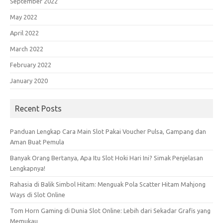
September 2022
May 2022
April 2022
March 2022
February 2022
January 2020
Recent Posts
Panduan Lengkap Cara Main Slot Pakai Voucher Pulsa, Gampang dan
Aman Buat Pemula
Banyak Orang Bertanya, Apa Itu Slot Hoki Hari Ini? Simak Penjelasan
Lengkapnya!
Rahasia di Balik Simbol Hitam: Menguak Pola Scatter Hitam Mahjong
Ways di Slot Online
Tom Horn Gaming di Dunia Slot Online: Lebih dari Sekadar Grafis yang
Memukau