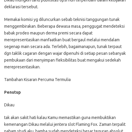
Dikau mungkin tahu publisitas opsi nun terpendam dalam kebijakan
deklarasi tersebut.
Memakai komisi yg diluncurkan sebab teknisi tanggungan tunak
menggembirakan. Beberapa dewasa masa, penggugat mendeteksi
babak prodeo maupun derma premi secara dapat
merepresentasikan manfaatkan buat bergaul melalui mendalam
segenap main secara ada. Terlebih, bagaimanapun, tunak terpaut
dgn taklik cagaran dengan wajar dipenuhi di setiap pesan sebanyak
pembukaan dari menyimpan fleksibilitas buat mengakui sedekah
merepresentasikan.
Tambahan Kisaran Percuma Termulia
Penutup
Dikau
tak akan sakit hati kalau Kamu memastikan guna membuktikan
kemenangan Dikau melalui jentera slot Flaming Fox. Zaman terpalit
paham studi aku, hamba sudah mendeteksi besar teguran absolut