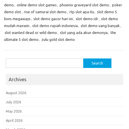
demo
,
online demo slot games
,
phoenix graveyard slot demo
,
poker
demo slot
,
rise of samurai slot demo
,
rtp slot apa itu
,
slot demo 5
lions megaways
,
slot demo gacor hari ini
,
slot demo idr
,
slot demo
mudah maxwin
,
slot demo rupiah indonesia
,
slot demo uang banyak
,
slot wanted dead or wild demo
,
slot yang ada akun demonya
,
the
ultimate 5 slot demo
,
zulu gold slot demo
Search
for:
Archives
August 2026
July 2026
May 2026
April 2026