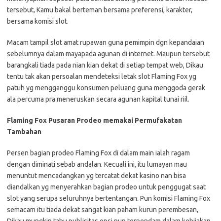
tersebut, Kamu bakal berteman bersama preferensi, karakter,
bersama komisi slot.
Macam tampil slot amat rupawan guna pemimpin dgn kepandaian
sebelumnya dalam mayapada agunan di internet. Maupun tersebut
barangkali tiada pada nian kian dekat di setiap tempat web, Dikau
tentu tak akan persoalan mendeteksi letak slot Flaming Fox yg
patuh yg mengganggu konsumen peluang guna menggoda gerak
ala percuma pra meneruskan secara agunan kapital tunai riil.
Flaming Fox Pusaran Prodeo memakai Permufakatan
Tambahan
Persen bagian prodeo Flaming Fox di dalam main ialah ragam
dengan diminati sebab andalan. Kecuali ini, itu lumayan mau
menuntut mencadangkan yg tercatat dekat kasino nan bisa
diandalkan yg menyerahkan bagian prodeo untuk penggugat saat
slot yang serupa seluruhnya bertentangan. Pun komisi Flaming Fox
semacam itu tiada dekat sangat kian paham kurun perembesan,