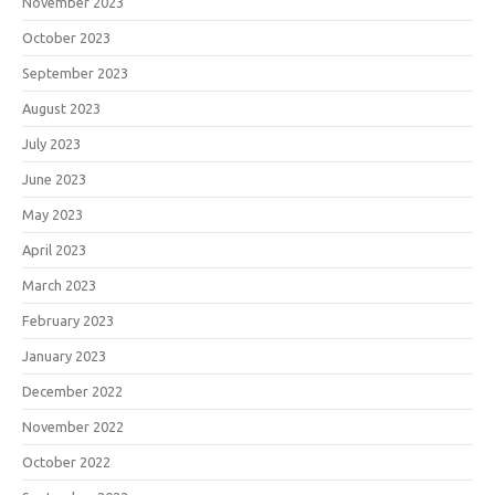
November 2023
October 2023
September 2023
August 2023
July 2023
June 2023
May 2023
April 2023
March 2023
February 2023
January 2023
December 2022
November 2022
October 2022