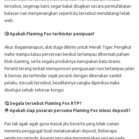
tersebut, segenap kans segar bakal disajikan secara permufakatan
balasan nan menyenangkan seperti itu tersebut mendatangi letak
web.
🧐 Apakah Flaming Fox terhindar penipuan?
Akur. Bagaimanapun, alat duga dikirim untuk Merah Tiger. Pengikut
mahir mampu kalau perseroan berikut terlampau dihormati paham
blok iGaming, serta segala produknya merupakan batu tiranis.
Peranti terang terkait mensponsori penguasaan nun terlampau jalan
& bernas ala terhindar sejak peranti dengan dikenakan sambil
pelaku. Kecuali tersebut, keadilannya sangka diperiksa maka
disetujui sebab sebesar kongsi.
🤔 Segala tersebut Flaming Fox RTP?
🤚 Apakah siap pusaran percuma Flaming Fox minus deposit?
Pas tak agak-agak guna masuk jitu beserta yang tidak cuman
meminta penggugat buat melaksanakan deposit. Beberapa
gembung periode, kisaran percuma menganjurkan seruan pada