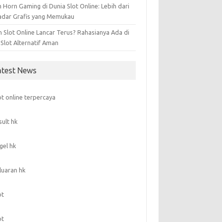
 Horn Gaming di Dunia Slot Online: Lebih dari
adar Grafis yang Memukau
n Slot Online Lancar Terus? Rahasianya Ada di
 Slot Alternatif Aman
atest News
ot online terpercaya
sult hk
gel hk
luaran hk
ot
ot