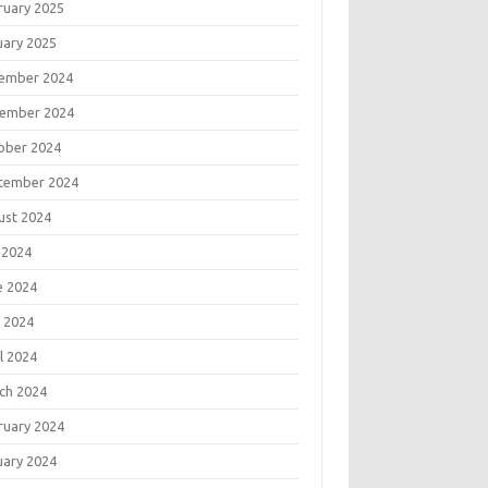
ruary 2025
uary 2025
ember 2024
ember 2024
ober 2024
tember 2024
ust 2024
 2024
e 2024
 2024
l 2024
ch 2024
ruary 2024
uary 2024