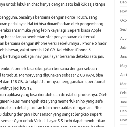
Dec
untuk lakukan chat hanya dengan satu kali klik saja tanpa
Nov
 pengguna, pasalnya bersama dengan Force Touch, sang
Oct
an pada layar. Hal ini bisa dimanfaatkan oleh pengembang
Sep
raksi antar muka yang lebih kaya lagi. Seperti biasa Apple
up besar tanpa pemberian slot penyimpanan eksternal.
Aug
an bersama dengan iPhone versi sebelumnya , iPhone 6 hadir
July
ebih besar, yakni meraih 128 GB. Kelebihan iPhone 6
g berfungsi sebagai navigasi layar bersama deteksi satu jari.
Jun
May
membuat berisik bisa dikerjakan bersama dengan sebuah
Apri
al tersebut. Memoryyang digunakan sebesar 2 GB RAM, bisa
4 dan 128 GB. Untukplatform-nya, menggunakan operational
Mar
velnya jadi iOS 12.
Feb
ilih aplikasi yang bisa diunduh dan diinstal di produknya. Oleh
segmen kelas menengah atas yang memerlukan hp yang safe
Jan
uahkan detail jepretan lebih berkualitas dengan ada fitur
Dec
 Didukung dengan Fitur sensor yang sangat lengkap seperti
Nov
 sensor Gyro untuk Virtual. Layar 5.5 Inchi dapat memberikan