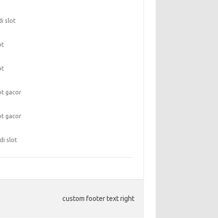
di slot
ot
ot
ot gacor
ot gacor
di slot
custom footer text right