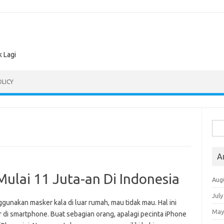
k Lagi
OLICY
Sea
for:
A
ulai 11 Juta-an Di Indonesia
Aug
July
gunakan masker kala di luar rumah, mau tidak mau. Hal ini
May
r di smartphone. Buat sebagian orang, apalagi pecinta iPhone