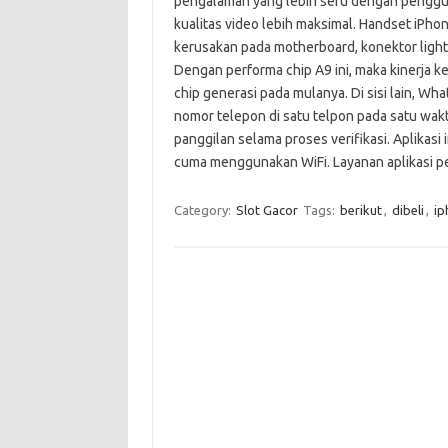
pengalaman yang lebih seru dengan penggun
kualitas video lebih maksimal. Handset iPho
kerusakan pada motherboard, konektor light
Dengan performa chip A9 ini, maka kinerja
chip generasi pada mulanya. Di sisi lain, W
nomor telepon di satu telpon pada satu wa
panggilan selama proses verifikasi. Aplikas
cuma menggunakan WiFi. Layanan aplikasi p
Category:
Slot Gacor
Tags:
berikut
,
dibeli
,
ip