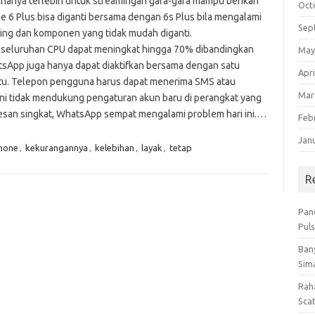
anya terlebih untuk streamingan gara-gara mampu berikan
Oct
ne 6 Plus bisa diganti bersama dengan 6s Plus bila mengalami
Sep
ing dan komponen yang tidak mudah diganti.
 keseluruhan CPU dapat meningkat hingga 70% dibandingkan
May
hatsApp juga hanya dapat diaktifkan bersama dengan satu
Apri
ktu. Telepon pengguna harus dapat menerima SMS atau
Mar
i ini tidak mendukung pengaturan akun baru di perangkat yang
esan singkat, WhatsApp sempat mengalami problem hari ini.…
Feb
Jan
hone
,
kekurangannya
,
kelebihan
,
layak
,
tetap
R
Pan
Pul
Bany
Sim
Rah
Sca