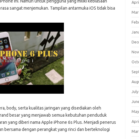
Phone ini. Namun untuk pengguna yang miliki kebiasaan
Apri
rasa sangat menjemukan. Tampilan antarmuka iOS tidak bisa
Mar
Feb
Jan
Dec
Nov
Oct
Sep
Aug
July
Jun
a, body, serta kualitas jaringan yang disediakan oleh
May
u brand besar yang menjawab semua kebutuhan penduduk
Apri
aran yang diberi nama Apple iPhone 6s Plus. Menjadi penerus
usun bersama dengan perangkat yang rinci dan berteknologi
Mar