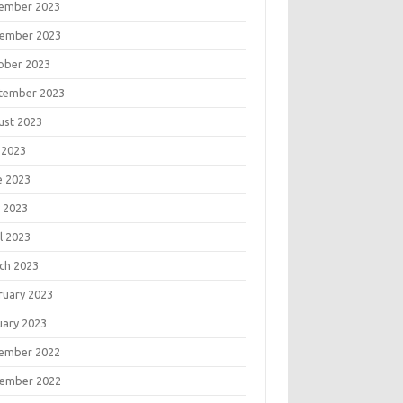
ember 2023
ember 2023
ober 2023
tember 2023
ust 2023
 2023
e 2023
 2023
l 2023
ch 2023
ruary 2023
uary 2023
ember 2022
ember 2022