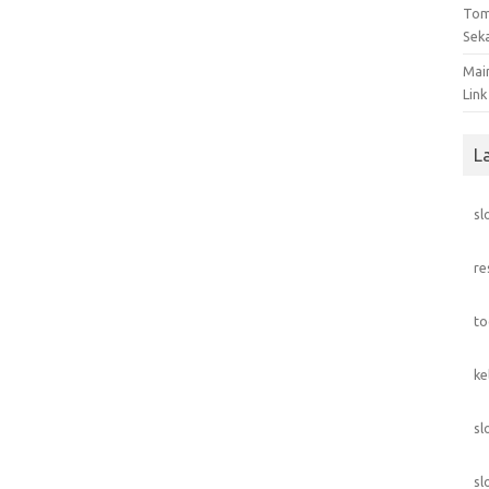
Tom
Sek
Mai
Link
L
sl
re
to
ke
sl
sl