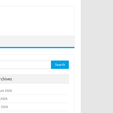
rch
rchives
ust 2026
 2026
 2026