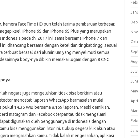
Feb
Jan
Dec
k, kamera FaceTime HD pun telah terima pembaruan terbesar,
 megapiksel. IPhone 6S dan iPhone 6S Plus yang merupakan
Nov
 Indonesia pada th. 2017 ini, sama bersama iPhone 7 dan
Oct
el ini dirancang bersama dengan ketelitian tingkat tinggi sesuai
Sep
a terbuat berasal dari aluminium yang menyelimuti semua
 desainnya body-nya dibikin memakai logam dengan 8 CNC
Aug
July
apnya
Jun
May
lah negara juga mengeluhkan tidak bisa berkirim atau
etector mencatat, laporan WhatsApp bermasalah mulai
Apri
 pukul 14.35 WIB bersama 8.169 laporan. Meski demikian,
Mar
eperti Instagram dan Facebook terpantau tidak mengalami
Feb
 dapat digunakan oleh penggunanya di Indonesia dengan
kamu bisa menggunakan fitur ini. Cukup segera klik akun atau
Jan
segera mengarahkan kamu. Tidak kalah mengesankan, aplikasi