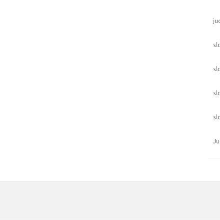
ju
sl
sl
sl
sl
Ju