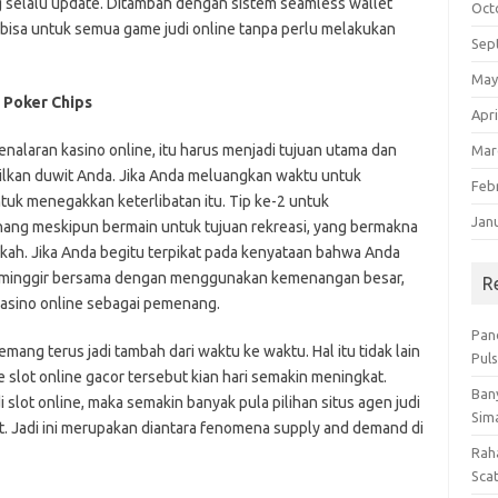
selalu update. Ditambah dengan sistem seamless wallet
Oct
 bisa untuk semua game judi online tanpa perlu melakukan
Sep
May
 Poker Chips
Apri
enalaran kasino online, itu harus menjadi tujuan utama dan
Mar
ilkan duwit Anda. Jika Anda meluangkan waktu untuk
Feb
tuk menegakkan keterlibatan itu. Tip ke-2 untuk
Jan
ng meskipun bermain untuk tujuan rekreasi, yang bermakna
kah. Jika Anda begitu terpikat pada kenyataan bahwa Anda
t minggir bersama dengan menggunakan kemenangan besar,
R
kasino online sebagai pemenang.
Pan
emang terus jadi tambah dari waktu ke waktu. Hal itu tidak lain
Pul
slot online gacor tersebut kian hari semakin meningkat.
Bany
slot online, maka semakin banyak pula pilihan situs agen judi
Sim
. Jadi ini merupakan diantara fenomena supply and demand di
Rah
Sca