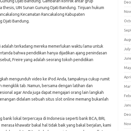
 Gunung Djati Bandung. Gambaran konflik antar grup
Dec
a thesis, UIN Sunan Gunung Djati Bandung. Tinjuan hukum
Nov
a Rancakalong Kecamatan Rancakalong Kabupaten
g Djati Bandung.
Oct
Sep
Aug
i adalah terkadang mereka memerlukan waktu lama untuk
July
ertanda bahwa pendidikan hanya dijadikan ajang penindasan
Jun
ersebut, Freire yang adalah seorang tokoh pendidikan
May
Apri
ngkah mengunduh video ke iPod Anda, tampaknya cukup rumit
n mengklik tab. Namun, bersama dengan latihan dan
Mar
sional agar Anda juga dapat mengajari orang lain langkah
Feb
enangan didalam sebuah situs slot online memang bukanlah
Jan
Dec
bank lokal terpercaya di Indonesia seperti bank BCA, BRI,
Nov
 merasa khawatir bakal hal tidak baik yang bakal berjalan, kami