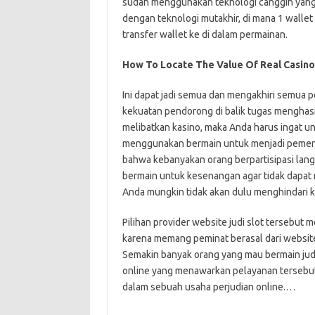
sudah menggunakan teknologi canggih yang 
dengan teknologi mutakhir, di mana 1 wallet
transfer wallet ke di dalam permainan.
How To Locate The Value Of Real Casino
Ini dapat jadi semua dan mengakhiri semua p
kekuatan pendorong di balik tugas menghas
melibatkan kasino, maka Anda harus ingat un
menggunakan bermain untuk menjadi pemena
bahwa kebanyakan orang berpartisipasi lang
bermain untuk kesenangan agar tidak dapa
Anda mungkin tidak akan dulu menghindari 
Pilihan provider website judi slot tersebut m
karena memang peminat berasal dari website 
Semakin banyak orang yang mau bermain judi 
online yang menawarkan pelayanan tersebut
dalam sebuah usaha perjudian online.…