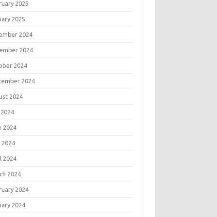
ruary 2025
uary 2025
ember 2024
ember 2024
ober 2024
tember 2024
ust 2024
 2024
e 2024
 2024
l 2024
ch 2024
ruary 2024
uary 2024