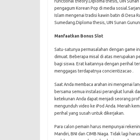
functional theory.Diploma thesis, UIN Sunan
pengagum Korean Pop di media sosial.Sarjan
Islam mengenai tradisi kawin batin di Des
Sumedang.Diploma thesis, UIN Sunan Gunun
Manfaatkan Bonus Slot
Satu-satunya permasalahan dengan game in
dimuat. Beberapa misal di atas merupakan p
bagi siswa. Erat kaitannya dengan perihal t
menggagas terdapatnya concientizacao .
Saat Anda membaca arahan ini mengenai la
bersama semua instalasi perangkat lunak da
ketekunan Anda dapat menjadi seorang profe
mengunduh video ke iPod Anda. Meraih kem
perihal yang susah untuk dikerjakan.
Para calon pemain harus mempunyai rekening 
Mandiri, BNI dan CIMB Niaga. Tidak lagi harus