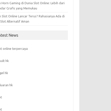
 Horn Gaming di Dunia Slot Online: Lebih dari
adar Grafis yang Memukau
n Slot Online Lancar Terus? Rahasianya Ada di
 Slot Alternatif Aman
atest News
ot online terpercaya
sult hk
gel hk
luaran hk
ot
ot