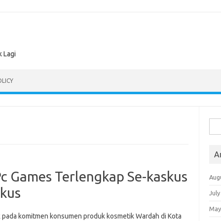
k Lagi
OLICY
Sea
for:
A
 Pc Games Terlengkap Se-kaskus
Aug
skus
July
May
k pada komitmen konsumen produk kosmetik Wardah di Kota