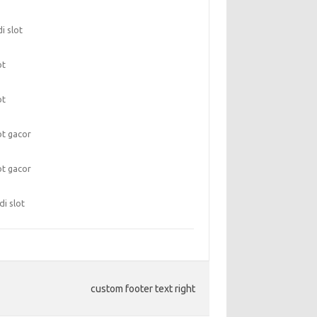
di slot
ot
ot
ot gacor
ot gacor
di slot
custom footer text right