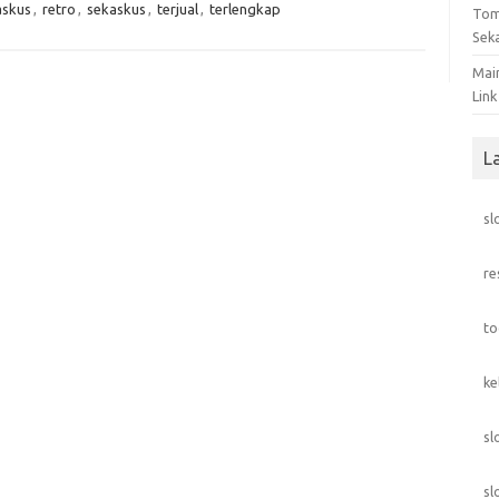
askus
,
retro
,
sekaskus
,
terjual
,
terlengkap
Tom
Sek
Mai
Link
L
sl
re
to
ke
sl
sl