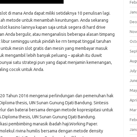
Feb
Jan
t di mana Anda dapat miliki setidaknya 10 penulisan lagi.
adalah metode untuk menambah keuntungan. Anda sekarang
Dec
lot kasino lainnya kapan saja untuk segera di hard drive
Nov
an Anda bergulir, atau menganalisis beberapa alasan timpang
ibur seminggu untuk pindah ke rrn tempat tinggal taruhan
Oct
a untuk mesin slot gratis dan mesin yang membayar masuk
Sep
k mengambil lebih banyak peluang – apakah itu duwit
Aug
punyai satu strategi pun yang dapat menjamin kemenangan,
paling cocok untuk Anda.
July
Jun
May
 20 Tahun 2016 mengenai perlindungan dan pemenuhan hak
Apri
.Diploma thesis, UIN Sunan Gunung Djati Bandung. Sintesis
telur dan baterai bersama dengan metode kopresipitasi untuk
Mar
is.Diploma thesis, UIN Sunan Gunung Djati Bandung.
Feb
ikasi pembimbing manasik ibadah haji.Working Paper.
Jan
molekul rivina humilis bersama dengan metode density