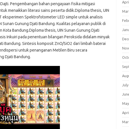
Apri
Dajti. Pengembangan bahan pengayaan fisika mitigasi
k menaikkan literasi sains peserta didik.Diploma thesis, UIN
Mar
 eksperimen Spektrofotometer LED simple untuk analisis
Feb
UIN Sunan Gunung Djati Bandung. Kualitas pelayanan publik di
Jan
n Kota Bandung.Diploma thesis, UIN Sunan Gunung Djati
is Inkuiri pada penentuan bilangan Peroksida didalam minyak
Dec
ti Bandung. Sintesis komposit ZnO/SiO2 dari limbah baterai
Nov
endispersi untuk penanganan Metilen Biru secara
ung Djati Bandung.
Oct
Sep
Aug
July
Jun
May
Apri
Mar