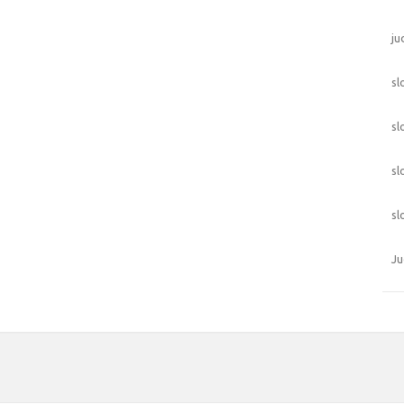
ju
sl
sl
sl
sl
Ju