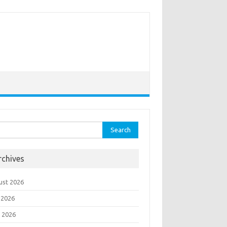
rch
rchives
ust 2026
 2026
 2026