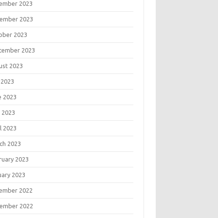
ember 2023
ember 2023
ober 2023
tember 2023
ust 2023
 2023
e 2023
 2023
l 2023
ch 2023
ruary 2023
uary 2023
ember 2022
ember 2022