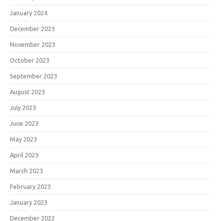
January 2024
December 2023
November 2023
October 2023
September 2023
August 2023
July 2023
June 2023
May 2023
April 2023
March 2023
February 2023
January 2023
December 2022