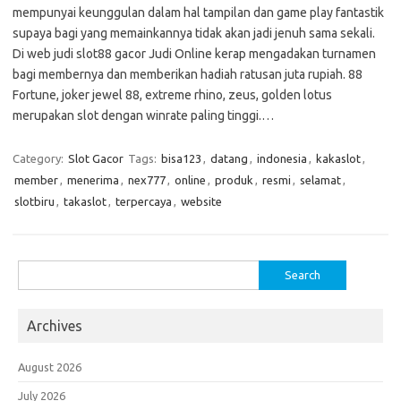
mempunyai keunggulan dalam hal tampilan dan game play fantastik
supaya bagi yang memainkannya tidak akan jadi jenuh sama sekali.
Di web judi slot88 gacor Judi Online kerap mengadakan turnamen
bagi membernya dan memberikan hadiah ratusan juta rupiah. 88
Fortune, joker jewel 88, extreme rhino, zeus, golden lotus
merupakan slot dengan winrate paling tinggi.…
Category:
Slot Gacor
Tags:
bisa123
,
datang
,
indonesia
,
kakaslot
,
member
,
menerima
,
nex777
,
online
,
produk
,
resmi
,
selamat
,
slotbiru
,
takaslot
,
terpercaya
,
website
Search
for:
Archives
August 2026
July 2026