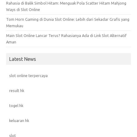
Rahasia di Balik Simbol Hitam: Menguak Pola Scatter Hitam Mahjong
Ways di Slot Online
Tom Horn Gaming di Dunia Slot Online: Lebih dari Sekadar Grafis yang
Memukau
Main Slot Online Lancar Terus? Rahasianya Ada di Link Slot Alternatif
Aman
Latest News
slot online terpercaya
result hk
togel hk
keluaran hk
slot