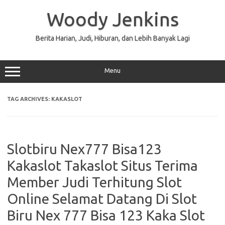
Skip
to
Woody Jenkins
content
Berita Harian, Judi, Hiburan, dan Lebih Banyak Lagi
Menu
TAG ARCHIVES:
KAKASLOT
Slotbiru Nex777 Bisa123
Kakaslot Takaslot Situs Terima
Member Judi Terhitung Slot
Online Selamat Datang Di Slot
Biru Nex 777 Bisa 123 Kaka Slot