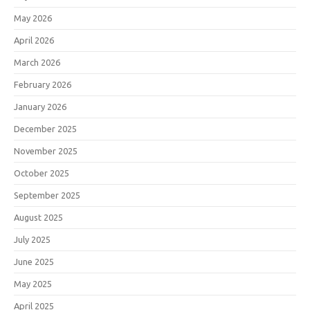
May 2026
April 2026
March 2026
February 2026
January 2026
December 2025
November 2025
October 2025
September 2025
August 2025
July 2025
June 2025
May 2025
April 2025