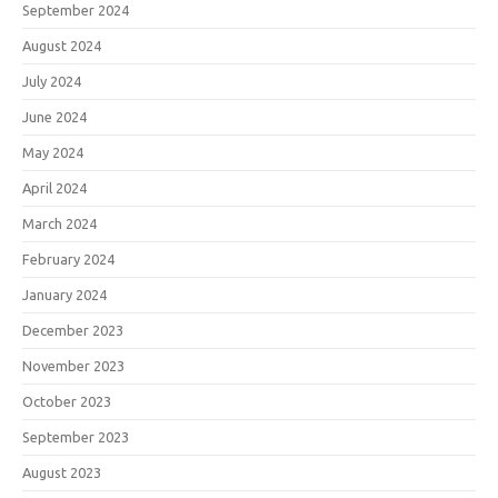
September 2024
August 2024
July 2024
June 2024
May 2024
April 2024
March 2024
February 2024
January 2024
December 2023
November 2023
October 2023
September 2023
August 2023