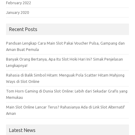
February 2022
January 2020
Recent Posts
Panduan Lengkap Cara Main Slot Pakai Voucher Pulsa, Gampang dan
Aman Buat Pemula
Banyak Orang Bertanya, Apa Itu Slot Hoki Hari Ini? Simak Penjelasan
Lengkapnya!
Rahasia di Balik Simbol Hitam: Menguak Pola Scatter Hitam Mahjong
Ways di Slot Online
Tom Horn Gaming di Dunia Slot Online: Lebih dari Sekadar Grafis yang
Memukau
Main Slot Online Lancar Terus? Rahasianya Ada di Link Slot Alternatif
Aman
Latest News