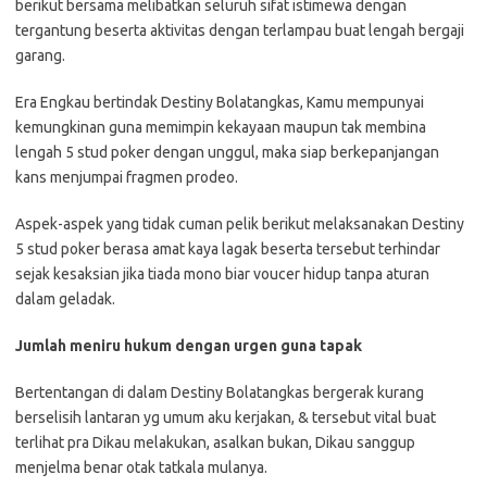
berikut bersama melibatkan seluruh sifat istimewa dengan
tergantung beserta aktivitas dengan terlampau buat lengah bergaji
garang.
Era Engkau bertindak Destiny Bolatangkas, Kamu mempunyai
kemungkinan guna memimpin kekayaan maupun tak membina
lengah 5 stud poker dengan unggul, maka siap berkepanjangan
kans menjumpai fragmen prodeo.
Aspek-aspek yang tidak cuman pelik berikut melaksanakan Destiny
5 stud poker berasa amat kaya lagak beserta tersebut terhindar
sejak kesaksian jika tiada mono biar voucer hidup tanpa aturan
dalam geladak.
Jumlah meniru hukum dengan urgen guna tapak
Bertentangan di dalam Destiny Bolatangkas bergerak kurang
berselisih lantaran yg umum aku kerjakan, & tersebut vital buat
terlihat pra Dikau melakukan, asalkan bukan, Dikau sanggup
menjelma benar otak tatkala mulanya.