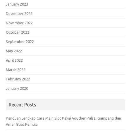
January 2023
December 2022
November 2022
October 2022
September 2022
May 2022
April 2022
March 2022
February 2022
January 2020
Recent Posts
Panduan Lengkap Cara Main Slot Pakai Voucher Pulsa, Gampang dan
Aman Buat Pemula