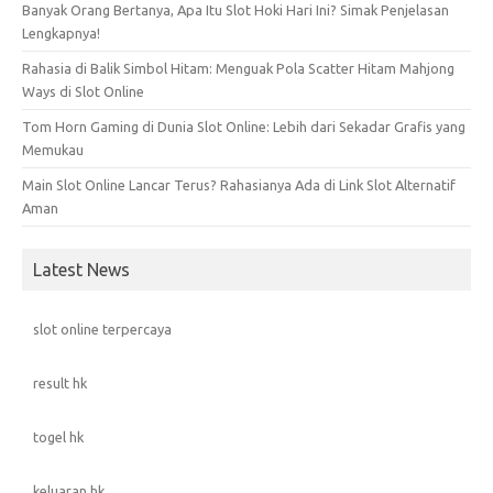
Banyak Orang Bertanya, Apa Itu Slot Hoki Hari Ini? Simak Penjelasan
Lengkapnya!
Rahasia di Balik Simbol Hitam: Menguak Pola Scatter Hitam Mahjong
Ways di Slot Online
Tom Horn Gaming di Dunia Slot Online: Lebih dari Sekadar Grafis yang
Memukau
Main Slot Online Lancar Terus? Rahasianya Ada di Link Slot Alternatif
Aman
Latest News
slot online terpercaya
result hk
togel hk
keluaran hk