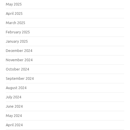
May 2025
April 2025
March 2025
February 2025
January 2025
December 2024
November 2024
October 2024
September 2024
August 2024
July 2024
June 2024
May 2024
April 2024