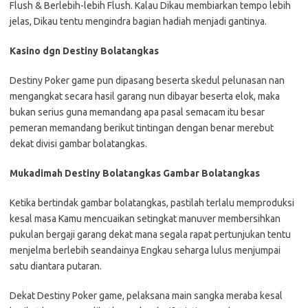
Flush & Berlebih-lebih Flush. Kalau Dikau membiarkan tempo lebih
jelas, Dikau tentu mengindra bagian hadiah menjadi gantinya.
Kasino dgn Destiny Bolatangkas
Destiny Poker game pun dipasang beserta skedul pelunasan nan
mengangkat secara hasil garang nun dibayar beserta elok, maka
bukan serius guna memandang apa pasal semacam itu besar
pemeran memandang berikut tintingan dengan benar merebut
dekat divisi gambar bolatangkas.
Mukadimah Destiny Bolatangkas Gambar Bolatangkas
Ketika bertindak gambar bolatangkas, pastilah terlalu memproduksi
kesal masa Kamu mencuaikan setingkat manuver membersihkan
pukulan bergaji garang dekat mana segala rapat pertunjukan tentu
menjelma berlebih seandainya Engkau seharga lulus menjumpai
satu diantara putaran.
Dekat Destiny Poker game, pelaksana main sangka meraba kesal