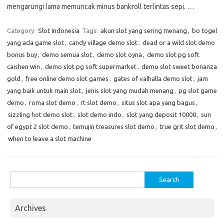
mengarungi lama memuncak minus bankroll terlintas sepi. …
Category:
Slot Indonesia
Tags:
akun slot yang sering menang
,
bo togel
yang ada game slot
,
candy village demo slot
,
dead or a wild slot demo
bonus buy
,
demo semua slot
,
demo slot oyna
,
demo slot pg soft
caishen win
,
demo slot pg soft supermarket
,
demo slot sweet bonanza
gold
,
free online demo slot games
,
gates of valhalla demo slot
,
jam
yang baik untuk main slot
,
jenis slot yang mudah menang
,
pg slot game
demo
,
roma slot demo
,
rt slot demo
,
situs slot apa yang bagus
,
sizzling hot demo slot
,
slot demo indo
,
slot yang deposit 10000
,
sun
of egypt 2 slot demo
,
temujin treasures slot demo
,
true grit slot demo
,
when to leave a slot machine
Search
for:
Archives