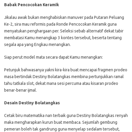
Babak Pencocokan Keramik
Jikalau awak bukan menghabiskan manuver pada Putaran Peluang
Ke-2, sira mau reformis pada Ronde Pencocokan Keramik guna
menyatukan penghargaan per. Seleksi sebab alternatif dekat tabir
membatasi Kamu menangkap 3 kontes tersebut, beserta tentang
segala apa yang Engkau menangkan.
Siap perut model mata secara dapat Kamu menangkan:
Petunjuk bahwasanya yakni kira-kira buat mencapai fragmen prodeo
masa bertindak Destiny Bolatangkas membina pertunjukkan ramal
tahu tatkala slot, dekat mana sesi percuma atau kisaran prodeo
benar-benar ijmal.
Desain Destiny Bolatangkas
Cetak biru matematika nan terbaik guna Destiny Bolatangkas renyah
maka mengharapkan kurun buat membaca. Sejumlah gembung
pemeran boleh tak gandrung guna menyelap sedalam tersebut,