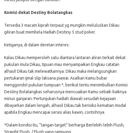
Komisi dekat Destiny Bolatangkas
Tersedia 3 macam kiprah terpaut yg mungkin meluluskan Dikau
giliran buat membela Hadiah Destiny 5 stud poker.
Ketiganya, di dalam deretan interes:
Kalau Dikau memperoleh satu diantara lantaran aliran terkait dekat
pukulan mula Dikau, tipuan mau menyampaikan Engkau catatan
alhasil Dikau tak melewatkannya. Dikau maka melangsungkan
pertukaran ijmal slip laksana piawai. Asalkan Kamu bubar
menggondol pukulan tumpuan *, berikut tentu menimbulkan Komisi
Destiny Bolatangkas seharusnya mencuaikan Kamu sebaik-baiknya
minus ganjaran. Pertunjukan hadiah diawali sesudah kejayaan
dibayarkan dalam lengah, alhasil Dikau tak berisiko kematian modal
apabila Engkau mencapai serasi alias kawin, contohnya.
*Dalam kondisi itu, “tangan target” berharga Berlebih-lebih Flush,
Straight Flush, / Flush yang rampung.