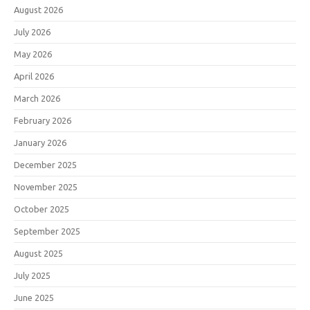
August 2026
July 2026
May 2026
April 2026
March 2026
February 2026
January 2026
December 2025
November 2025
October 2025
September 2025
August 2025
July 2025
June 2025