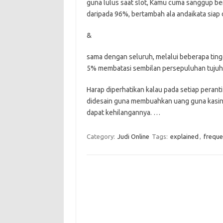
guna lulus saat slot, Kamu cuma sanggup bert
daripada 96%, bertambah ala andaikata siap d
&
sama dengan seluruh, melalui beberapa ting
5% membatasi sembilan persepuluhan tujuh. 0
Harap diperhatikan kalau pada setiap peranti
didesain guna membuahkan uang guna kasino
dapat kehilangannya. …
Category:
Judi Online
Tags:
explained
,
freque