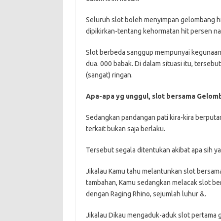
Seluruh slot boleh menyimpan gelombang hit 
dipikirkan-tentang kehormatan hit persen na
Slot berbeda sanggup mempunyai kegunaan 
dua. 000 babak. Di dalam situasi itu, terse
(sangat) ringan.
Apa-apa yg unggul, slot bersama Gelomba
Sedangkan pandangan pati kira-kira berputar j
terkait bukan saja berlaku.
Tersebut segala ditentukan akibat apa sih y
Jikalau Kamu tahu melantunkan slot bersam
tambahan, Kamu sedangkan melacak slot bers
dengan Raging Rhino, sejumlah luhur &.
Jikalau Dikau mengaduk-aduk slot pertama 