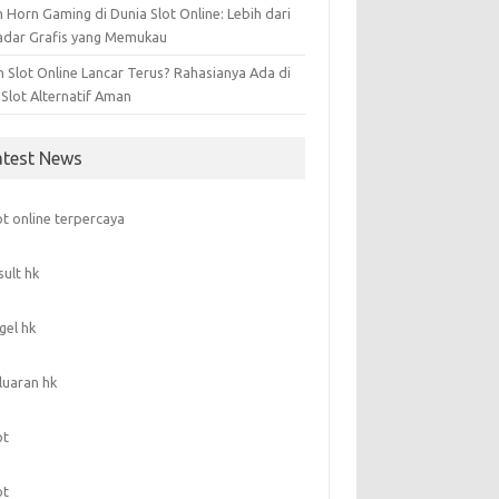
 Horn Gaming di Dunia Slot Online: Lebih dari
adar Grafis yang Memukau
n Slot Online Lancar Terus? Rahasianya Ada di
 Slot Alternatif Aman
atest News
ot online terpercaya
sult hk
gel hk
luaran hk
ot
ot