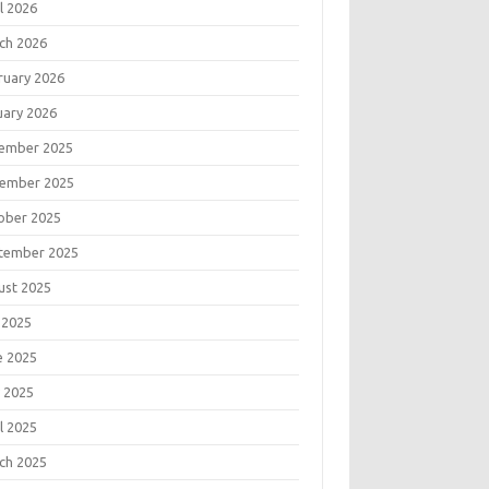
l 2026
ch 2026
ruary 2026
uary 2026
ember 2025
ember 2025
ober 2025
tember 2025
ust 2025
 2025
e 2025
 2025
l 2025
ch 2025