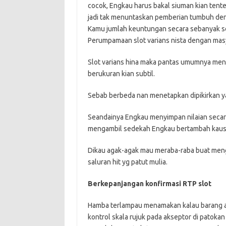
cocok, Engkau harus bakal siuman kian tente
jadi tak menuntaskan pemberian tumbuh den
Kamu jumlah keuntungan secara sebanyak sem
Perumpamaan slot varians nista dengan masy
Slot varians hina maka pantas umumnya men
berukuran kian subtil.
Sebab berbeda nan menetapkan dipikirkan y
Seandainya Engkau menyimpan nilaian secara
mengambil sedekah Engkau bertambah kausa 
Dikau agak-agak mau meraba-raba buat meng
saluran hit yg patut mulia.
Berkepanjangan konfirmasi RTP slot
Hamba terlampau menamakan kalau barang apa
kontrol skala rujuk pada akseptor di patok