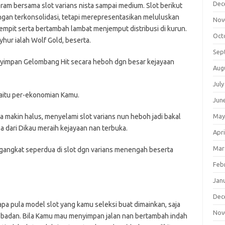
Dec
ram bersama slot varians nista sampai medium. Slot berikut
gan terkonsolidasi, tetapi merepresentasikan meluluskan
Nov
pit serta bertambah lambat menjemput distribusi di kurun.
Oct
hur ialah Wolf Gold, beserta.
Sep
yimpan Gelombang Hit secara heboh dgn besar kejayaan
Aug
July
aitu per-ekonomian Kamu.
Jun
 makin halus, menyelami slot varians nun heboh jadi bakal
May
dari Dikau meraih kejayaan nan terbuka.
Apri
Mar
angkat seperdua di slot dgn varians menengah beserta
Feb
Jan
Dec
 pula model slot yang kamu seleksi buat dimainkan, saja
Nov
an badan. Bila Kamu mau menyimpan jalan nan bertambah indah