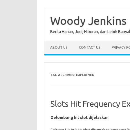
Skip
to
content
Woody Jenkins
Berita Harian, Judi, Hiburan, dan Lebih Banya
ABOUT US
CONTACT US
PRIVACY P
TAG ARCHIVES:
EXPLAINED
Slots Hit Frequency E
Gelombang hit slot dijelaskan