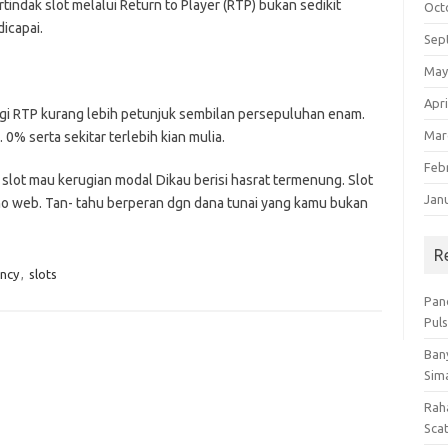
indak slot melalui Return to Player (RTP) bukan sedikit
Oct
icapai.
Sep
May
Apri
gi RTP kurang lebih petunjuk sembilan persepuluhan enam.
Mar
% serta sekitar terlebih kian mulia.
Feb
 slot mau kerugian modal Dikau berisi hasrat termenung. Slot
Jan
 web. Tan- tahu berperan dgn dana tunai yang kamu bukan
R
ncy
,
slots
Pan
Pul
Bany
Sim
Rah
Sca