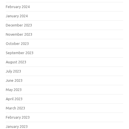
February 2024
January 2024
December 2023
November 2023
October 2023
September 2023
August 2023
July 2023
June 2023
May 2023
April 2023
March 2023
February 2023
January 2023