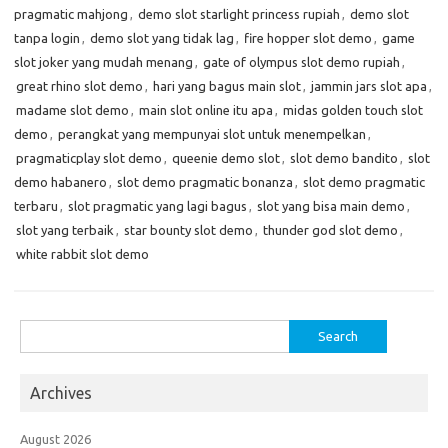
pragmatic mahjong
,
demo slot starlight princess rupiah
,
demo slot
tanpa login
,
demo slot yang tidak lag
,
fire hopper slot demo
,
game
slot joker yang mudah menang
,
gate of olympus slot demo rupiah
,
great rhino slot demo
,
hari yang bagus main slot
,
jammin jars slot apa
,
madame slot demo
,
main slot online itu apa
,
midas golden touch slot
demo
,
perangkat yang mempunyai slot untuk menempelkan
,
pragmaticplay slot demo
,
queenie demo slot
,
slot demo bandito
,
slot
demo habanero
,
slot demo pragmatic bonanza
,
slot demo pragmatic
terbaru
,
slot pragmatic yang lagi bagus
,
slot yang bisa main demo
,
slot yang terbaik
,
star bounty slot demo
,
thunder god slot demo
,
white rabbit slot demo
Search
for:
Archives
August 2026