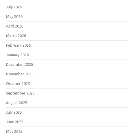
July 2026
May 2026
April 2026
March 2026
February 2026
January 2026
December 2025
November 2025
October 2025
September 2025
August 2025
July 2025
June 2025
May 2025