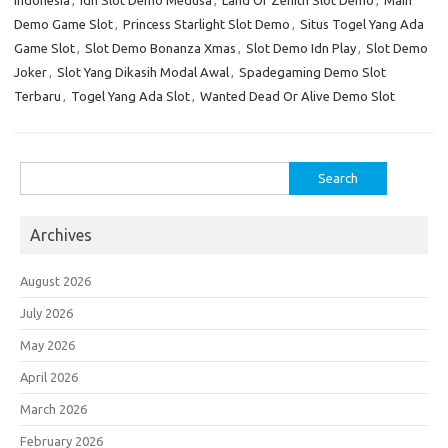
Indonesia
,
Idn Slot Demo Medusa
,
Land Of Zenith Slot Demo
,
Main
Demo Game Slot
,
Princess Starlight Slot Demo
,
Situs Togel Yang Ada
Game Slot
,
Slot Demo Bonanza Xmas
,
Slot Demo Idn Play
,
Slot Demo
Joker
,
Slot Yang Dikasih Modal Awal
,
Spadegaming Demo Slot
Terbaru
,
Togel Yang Ada Slot
,
Wanted Dead Or Alive Demo Slot
Search
for:
Archives
August 2026
July 2026
May 2026
April 2026
March 2026
February 2026