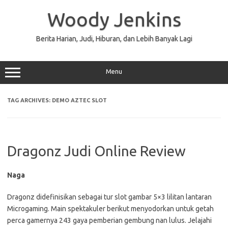
Skip
to
Woody Jenkins
content
Berita Harian, Judi, Hiburan, dan Lebih Banyak Lagi
Menu
TAG ARCHIVES:
DEMO AZTEC SLOT
Dragonz Judi Online Review
Naga
Dragonz didefinisikan sebagai tur slot gambar 5×3 lilitan lantaran
Microgaming. Main spektakuler berikut menyodorkan untuk getah
perca gamernya 243 gaya pemberian gembung nan lulus. Jelajahi