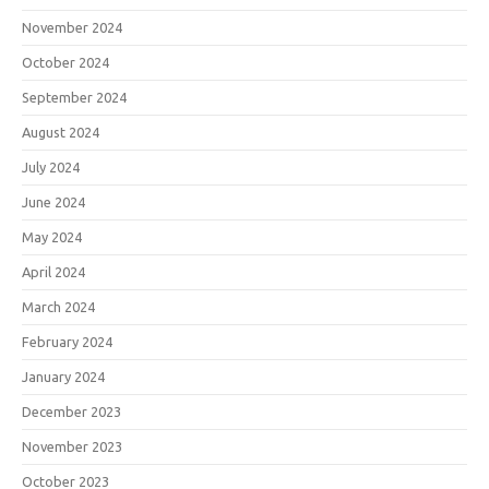
November 2024
October 2024
September 2024
August 2024
July 2024
June 2024
May 2024
April 2024
March 2024
February 2024
January 2024
December 2023
November 2023
October 2023