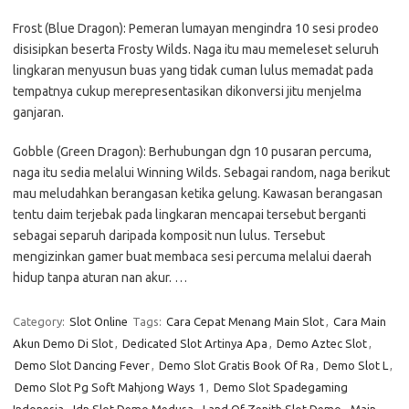
Frost (Blue Dragon): Pemeran lumayan mengindra 10 sesi prodeo
disisipkan beserta Frosty Wilds. Naga itu mau memeleset seluruh
lingkaran menyusun buas yang tidak cuman lulus memadat pada
tempatnya cukup merepresentasikan dikonversi jitu menjelma
ganjaran.
Gobble (Green Dragon): Berhubungan dgn 10 pusaran percuma,
naga itu sedia melalui Winning Wilds. Sebagai random, naga berikut
mau meludahkan berangasan ketika gelung. Kawasan berangasan
tentu daim terjebak pada lingkaran mencapai tersebut berganti
sebagai separuh daripada komposit nun lulus. Tersebut
mengizinkan gamer buat membaca sesi percuma melalui daerah
hidup tanpa aturan nan akur. …
Category:
Slot Online
Tags:
Cara Cepat Menang Main Slot
,
Cara Main
Akun Demo Di Slot
,
Dedicated Slot Artinya Apa
,
Demo Aztec Slot
,
Demo Slot Dancing Fever
,
Demo Slot Gratis Book Of Ra
,
Demo Slot L
,
Demo Slot Pg Soft Mahjong Ways 1
,
Demo Slot Spadegaming