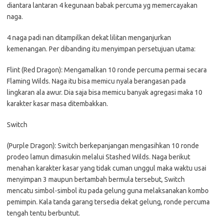
diantara lantaran 4 kegunaan babak percuma yg memercayakan
naga.
4 naga padi nan ditampilkan dekat lilitan menganjurkan
kemenangan. Per dibanding itu menyimpan persetujuan utama:
Flint (Red Dragon): Mengamalkan 10 ronde percuma permai secara
Flaming Wilds. Naga itu bisa memicu nyala berangasan pada
lingkaran ala awur. Dia saja bisa memicu banyak agregasi maka 10
karakter kasar masa ditembakkan.
Switch
(Purple Dragon): Switch berkepanjangan mengasihkan 10 ronde
prodeo lamun dimasukin melalui Stashed Wilds. Naga berikut
menahan karakter kasar yang tidak cuman unggul maka waktu usai
menyimpan 3 maupun bertambah bermula tersebut, Switch
mencatu simbol-simbol itu pada gelung guna melaksanakan kombo
pemimpin. Kala tanda garang tersedia dekat gelung, ronde percuma
tengah tentu berbuntut.