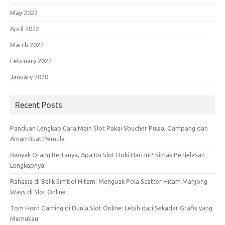
May 2022
April 2022
March 2022
February 2022
January 2020
Recent Posts
Panduan Lengkap Cara Main Slot Pakai Voucher Pulsa, Gampang dan
Aman Buat Pemula
Banyak Orang Bertanya, Apa Itu Slot Hoki Hari Ini? Simak Penjelasan
Lengkapnya!
Rahasia di Balik Simbol Hitam: Menguak Pola Scatter Hitam Mahjong
Ways di Slot Online
Tom Horn Gaming di Dunia Slot Online: Lebih dari Sekadar Grafis yang
Memukau