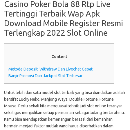
Casino Poker Bola 88 Rtp Live
Tertinggi Terbaik Wap Apk
Download Mobile Register Resmi
Terlengkap 2022 Slot Online
Content
Metode Deposit, Withdraw Dan Livechat Cepat
Banjir Promosi Dan Jackpot Slot Terbesar
Untuk lebih dari satu model slot terbaik yang bisa diandalkan adalah
bersifat Lucky Neko, Mahjong Ways, Double Fortune, Fortune
Mouse. Perlu sekali kita menguasai tehnik judi slot online teranyar
sekaligus menjadikan setiap permainan sebagai ladang bertaruhmu.
Kamu bisa mendapatkan kemenangan berasal dari kemahiran
bermain menjadi faktor mutlak yang harus diperhatikan dalam