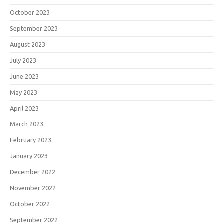
October 2023
September 2023
August 2023
July 2023
June 2023
May 2023
April 2023
March 2023
February 2023
January 2023
December 2022
November 2022
October 2022
September 2022