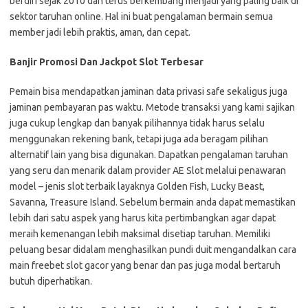
berdiri sejak 2010 dan terus berkembang menjadi yang paling baik di
sektor taruhan online. Hal ini buat pengalaman bermain semua
member jadi lebih praktis, aman, dan cepat.
Banjir Promosi Dan Jackpot Slot Terbesar
Pemain bisa mendapatkan jaminan data privasi safe sekaligus juga
jaminan pembayaran pas waktu. Metode transaksi yang kami sajikan
juga cukup lengkap dan banyak pilihannya tidak harus selalu
menggunakan rekening bank, tetapi juga ada beragam pilihan
alternatif lain yang bisa digunakan. Dapatkan pengalaman taruhan
yang seru dan menarik dalam provider AE Slot melalui penawaran
model – jenis slot terbaik layaknya Golden Fish, Lucky Beast,
Savanna, Treasure Island. Sebelum bermain anda dapat memastikan
lebih dari satu aspek yang harus kita pertimbangkan agar dapat
meraih kemenangan lebih maksimal disetiap taruhan. Memiliki
peluang besar didalam menghasilkan pundi duit mengandalkan cara
main freebet slot gacor yang benar dan pas juga modal bertaruh
butuh diperhatikan.