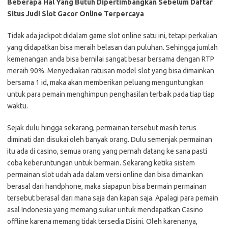
Beberapa Hal Yang Butuh Dipertimbangkan Sebelum Daftar
Situs Judi Slot Gacor Online Terpercaya
Tidak ada jackpot didalam game slot online satu ini, tetapi perkalian
yang didapatkan bisa meraih belasan dan puluhan. Sehingga jumlah
kemenangan anda bisa bernilai sangat besar bersama dengan RTP
meraih 90%. Menyediakan ratusan model slot yang bisa dimainkan
bersama 1 id, maka akan memberikan peluang menguntungkan
untuk para pemain menghimpun penghasilan terbaik pada tiap tiap
waktu.
Sejak dulu hingga sekarang, permainan tersebut masih terus
diminati dan disukai oleh banyak orang. Dulu semenjak permainan
itu ada di casino, semua orang yang pernah datang ke sana pasti
coba keberuntungan untuk bermain. Sekarang ketika sistem
permainan slot udah ada dalam versi online dan bisa dimainkan
berasal dari handphone, maka siapapun bisa bermain permainan
tersebut berasal dari mana saja dan kapan saja. Apalagi para pemain
asal Indonesia yang memang sukar untuk mendapatkan Casino
offline karena memang tidak tersedia Disini. Oleh karenanya,