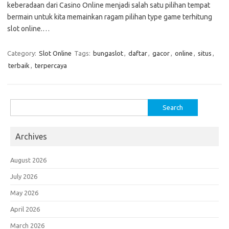
keberadaan dari Casino Online menjadi salah satu pilihan tempat
bermain untuk kita memainkan ragam pilihan type game terhitung
slot online.…
Category:
Slot Online
Tags:
bungaslot
,
daftar
,
gacor
,
online
,
situs
,
terbaik
,
terpercaya
Search
for:
Archives
August 2026
July 2026
May 2026
April 2026
March 2026