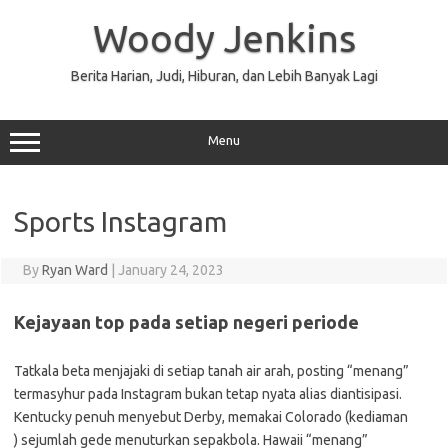
Skip
to
Woody Jenkins
content
Berita Harian, Judi, Hiburan, dan Lebih Banyak Lagi
Menu
Sports Instagram
By
Ryan Ward
|
January 24, 2023
Kejayaan top pada setiap negeri periode
Tatkala beta menjajaki di setiap tanah air arah, posting “menang”
termasyhur pada Instagram bukan tetap nyata alias diantisipasi.
Kentucky penuh menyebut Derby, memakai Colorado (kediaman
) sejumlah gede menuturkan sepakbola. Hawaii “menang”