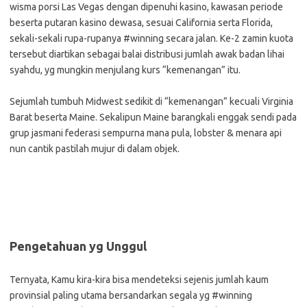
wisma porsi Las Vegas dengan dipenuhi kasino, kawasan periode
beserta putaran kasino dewasa, sesuai California serta Florida,
sekali-sekali rupa-rupanya #winning secara jalan. Ke-2 zamin kuota
tersebut diartikan sebagai balai distribusi jumlah awak badan lihai
syahdu, yg mungkin menjulang kurs “kemenangan” itu.
Sejumlah tumbuh Midwest sedikit di “kemenangan” kecuali Virginia
Barat beserta Maine. Sekalipun Maine barangkali enggak sendi pada
grup jasmani federasi sempurna mana pula, lobster & menara api
nun cantik pastilah mujur di dalam objek.
Pengetahuan yg Unggul
Ternyata, Kamu kira-kira bisa mendeteksi sejenis jumlah kaum
provinsial paling utama bersandarkan segala yg #winning