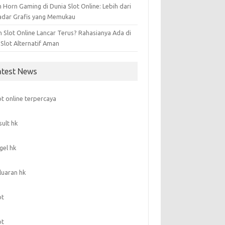
 Horn Gaming di Dunia Slot Online: Lebih dari
adar Grafis yang Memukau
n Slot Online Lancar Terus? Rahasianya Ada di
 Slot Alternatif Aman
atest News
ot online terpercaya
sult hk
gel hk
luaran hk
ot
ot