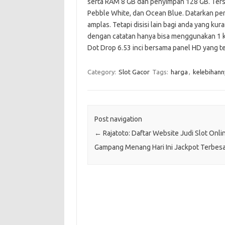
serta RAM 8 GB dan penyimpan 128 GB. Tersed
Pebble White, dan Ocean Blue. Datarkan pe
amplas. Tetapi disisi lain bagi anda yang k
dengan catatan hanya bisa menggunakan 1 kar
Dot Drop 6.53 inci bersama panel HD yang te
Category:
Slot Gacor
Tags:
harga
,
kelebihann
Post navigation
←
Rajatoto: Daftar Website Judi Slot Onli
Gampang Menang Hari Ini Jackpot Terbes