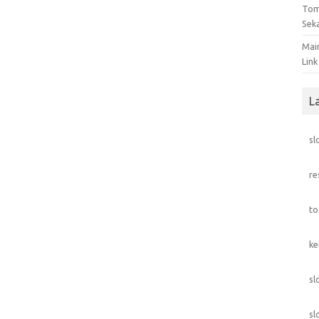
Tom
Sek
Mai
Link
L
sl
re
to
ke
sl
sl