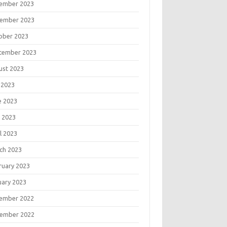
ember 2023
ember 2023
ober 2023
tember 2023
ust 2023
 2023
e 2023
 2023
l 2023
ch 2023
ruary 2023
uary 2023
ember 2022
ember 2022