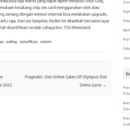
ia pula tiga warna yang dapat dipilih meliputi Onyx Gray,
Oct
rmukaan belakang chip sim card menggunakan silet atau
Sep
urang senang dengan memori internal bisa melakukan upgrade,
May
tu saja. Dari sisi tampilan, Redmi 9A ditambah bersama layar
lah disertifikasi rendah cahaya biru TÜV Rheinland.
Apri
Mar
ya
,
paling
,
spesifikasi
,
xiaomi
Feb
Jan
R
ne
Pragmatic: Slot Online Gates Of Olympus Slot
ar 2022
Demo Gacor
→
Pan
Pul
Bany
Sim
Rah
Sca