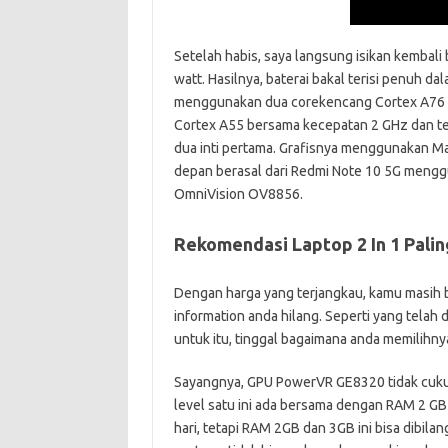
Setelah habis, saya langsung isikan kemba
watt. Hasilnya, baterai bakal terisi penuh da
menggunakan dua corekencang Cortex A76 de
Cortex A55 bersama kecepatan 2 GHz dan te
dua inti pertama. Grafisnya menggunakan 
depan berasal dari Redmi Note 10 5G meng
OmniVision OV8856.
Rekomendasi Laptop 2 In 1 Palin
Dengan harga yang terjangkau, kamu masih b
information anda hilang. Seperti yang telah di
untuk itu, tinggal bagaimana anda memilih
Sayangnya, GPU PowerVR GE8320 tidak cukup
level satu ini ada bersama dengan RAM 2 G
hari, tetapi RAM 2GB dan 3GB ini bisa dibil