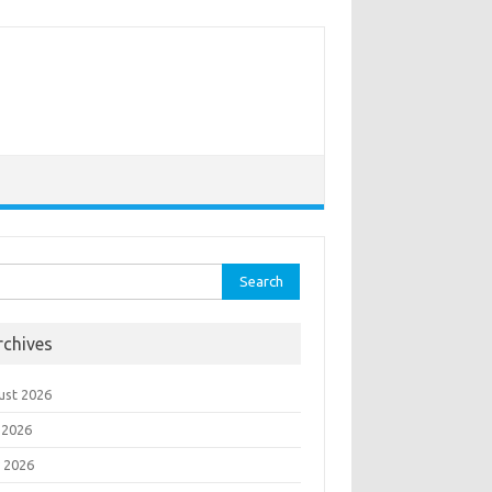
rch
rchives
ust 2026
 2026
 2026