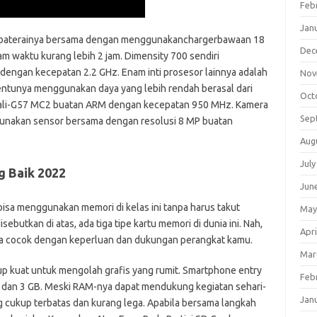
Feb
Jan
li baterainya bersama dengan menggunakanchargerbawaan 18
Dec
lam waktu kurang lebih 2 jam. Dimensity 700 sendiri
ngan kecepatan 2.2 GHz. Enam inti prosesor lainnya adalah
Nov
ntunya menggunakan daya yang lebih rendah berasal dari
Oct
Mali-G57 MC2 buatan ARM dengan kecepatan 950 MHz. Kamera
Sep
gunakan sensor bersama dengan resolusi 8 MP buatan
Aug
July
g Baik 2022
Jun
isa menggunakan memori di kelas ini tanpa harus takut
May
sebutkan di atas, ada tiga tipe kartu memori di dunia ini. Nah,
Apri
nya cocok dengan keperluan dan dukungan perangkat kamu.
Mar
 kuat untuk mengolah grafis yang rumit. Smartphone entry
Feb
B dan 3 GB. Meski RAM-nya dapat mendukung kegiatan sehari-
Jan
ang cukup terbatas dan kurang lega. Apabila bersama langkah