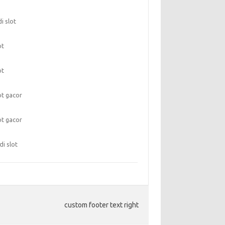
di slot
ot
ot
ot gacor
ot gacor
di slot
custom footer text right