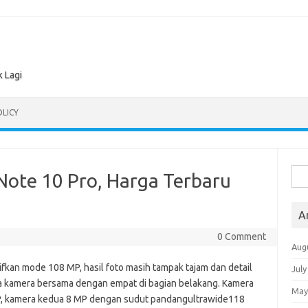
k Lagi
OLICY
Sea
 Note 10 Pro, Harga Terbaru
for:
A
0 Comment
Aug
kan mode 108 MP, hasil foto masih tampak tajam dan detail
July
ima kamera bersama dengan empat di bagian belakang. Kamera
May
MP, kamera kedua 8 MP dengan sudut pandangultrawide118