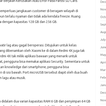
r berjalan Kerusakan Atau Error Pada Partisi SD Card.
Dec
Nov
 memperluas jangkauan customer di beragam wilayah di
pun terlalu nyaman dan tidak ada kendala freeze. Ruang
Oct
a dengan kapasitas 128 GB dan 256 GB.
Sep
Aug
July
tir lag atau gagal beroperasi. Ditujukan untuk kelas
Jun
ng dibenamkan oleh Xiaomi ke di dalam Redmi 4X juga tak
May
edmi 4X tak miliki aplikasi bawaan yang menarik untuk
t, pengguna bisa memakai aplikasi Security. Sementara untuk
Apri
kan knowledge dari smartphone, pengguna bisa
Mar
di sisi bawah. Port microUSB tersebut diapit oleh dua buah
Feb
 lagu atau musik.
Jan
Dec
Nov
a didalam dua varian kapasitas RAM 6 GB dan penyimpan 64 GB