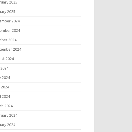
ruary 2025
uary 2025
ember 2024
ember 2024
ober 2024
tember 2024
ust 2024
 2024
e 2024
 2024
l 2024
ch 2024
ruary 2024
uary 2024