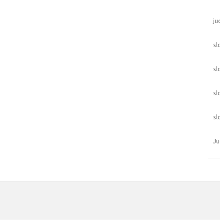
ju
sl
sl
sl
sl
Ju