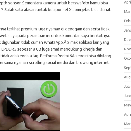
Apri
depth sensor. Sementara kamera untuk berswafoto kamu bisa
Salah satu alasan untuk beli ponsel Xiaomi jelas bisa dilihat
Mar
Feb
ya terlihat premium juga nyaman di genggam dan serta tidak
Jan
 web saya pada peramban ini untuk komentar saya berikutnya.
Dec
is digunakan tidak cuman WhatsApp.Â Simak aplikasi lain yang
 LPDDR5 sebesar 8 GB juga amat mendukung kinerja dan
Nov
n tidak ada kendala lag. Performa Redmi 6A sendiri bisa dibilang
Oct
ersama nyaman scrolling social media dan browsing internet.
Sep
Aug
July
Jun
May
Apri
Mar