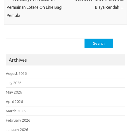
Permainan Lotere On Line Bagi
Biaya Rendah
→
Pemula
Search
for:
Archives
August 2026
July 2026
May 2026
April 2026
March 2026
February 2026
January 2026