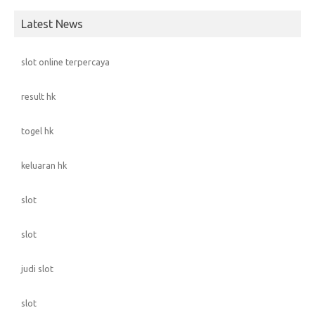
Latest News
slot online terpercaya
result hk
togel hk
keluaran hk
slot
slot
judi slot
slot