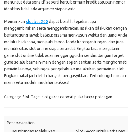
menuntut data sensitif seperti kartu bermain kredit ataupun nomor
identitas tidak ada argumen siapa nyata.
Memainkan
slot bet 200
dapat beralih kejadian apa
menggembirakan serta menggembirakan, asalkan dilakukan dengan
bertanggung jawab balas.Bersama menyusun waktu dan uang Anda
melalui bijaksana, menjauhi tanda-tanda ketergantungan, dan juga
memilih situs slot online siapa terandal, Engkau bisa mengalami
game slot online tidak ada mengganggu diri sendiri. Jangan forget
guna selalu bermain-main dengan sopan santun serta menghormati
pemain lainnya, sehingga pengetahuan melakukan permainan slot
Engkau bakal jauh lebih banyak mengasyikkan. Terlindungi bermain-
main serta mudah-mudahan sukses!
Category:
Slot
Tags:
slot gacor deposit pulsa tanpa potongan
Post navigation
←
Keuntungan Melakukan
Slot Gacor untuk Partisipan