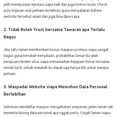
pilih mempunyai reputasi siapa baik dan juga lisensi resmi. Check
pula tinjauan asal pemain terdahulu guna menyatakan bahwa
website tersebut aman dan juga bisa dipercaya.
2. Tidak Boleh Trust bersama Tawaran apa Terlalu
Bagus
Jika satu laman memberikan bonus maupun promosi siapa sangat
bagus guna berubah kenyataan, probabilitas besar itu ialah
penipuan.Hindari situs siapa menawarkan kejayaan besar bersama
modal kecil, sebab masalah itu dapat saja hanya trik untuk menipu
pemain.
3. Waspadai Website siapa Memohon Data Personal
Berlebihan
Sebelum mendaftar maupun mengakukan simpanan, jamin laman tak
meminta tolong data personal apa nggak perlu. Cegah laman siapa