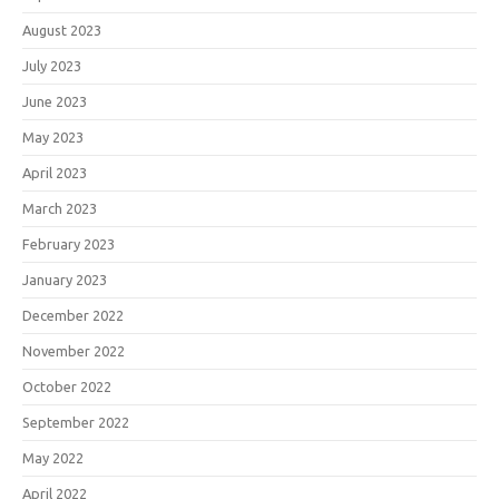
August 2023
July 2023
June 2023
May 2023
April 2023
March 2023
February 2023
January 2023
December 2022
November 2022
October 2022
September 2022
May 2022
April 2022