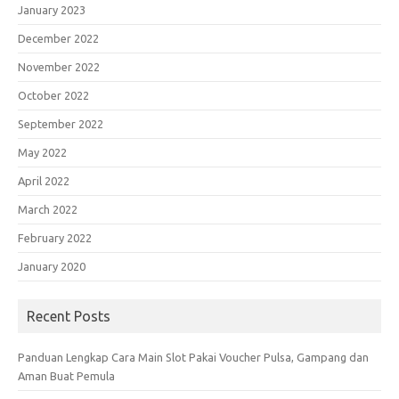
January 2023
December 2022
November 2022
October 2022
September 2022
May 2022
April 2022
March 2022
February 2022
January 2020
Recent Posts
Panduan Lengkap Cara Main Slot Pakai Voucher Pulsa, Gampang dan
Aman Buat Pemula