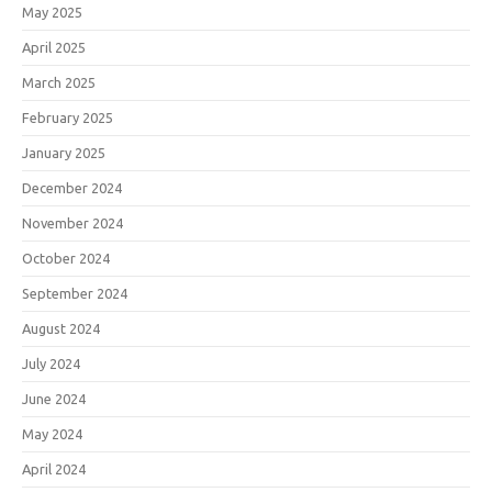
May 2025
April 2025
March 2025
February 2025
January 2025
December 2024
November 2024
October 2024
September 2024
August 2024
July 2024
June 2024
May 2024
April 2024