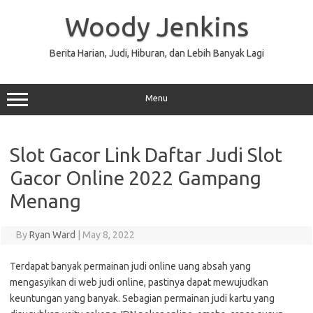
Skip
to
Woody Jenkins
content
Berita Harian, Judi, Hiburan, dan Lebih Banyak Lagi
Menu
Slot Gacor Link Daftar Judi Slot
Gacor Online 2022 Gampang
Menang
By
Ryan Ward
|
May 8, 2022
Terdapat banyak permainan judi online uang absah yang
mengasyikan di web judi online, pastinya dapat mewujudkan
keuntungan yang banyak. Sebagian permainan judi kartu yang