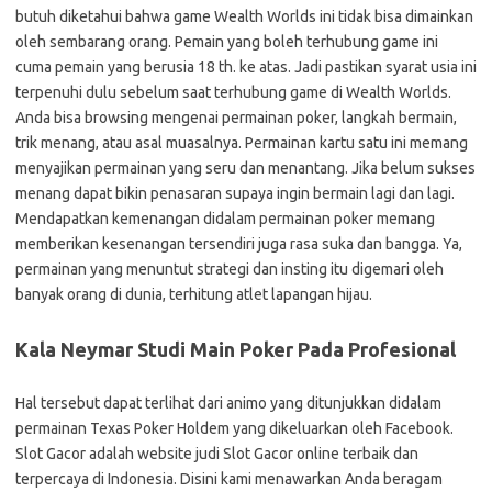
butuh diketahui bahwa game Wealth Worlds ini tidak bisa dimainkan
oleh sembarang orang. Pemain yang boleh terhubung game ini
cuma pemain yang berusia 18 th. ke atas. Jadi pastikan syarat usia ini
terpenuhi dulu sebelum saat terhubung game di Wealth Worlds.
Anda bisa browsing mengenai permainan poker, langkah bermain,
trik menang, atau asal muasalnya. Permainan kartu satu ini memang
menyajikan permainan yang seru dan menantang. Jika belum sukses
menang dapat bikin penasaran supaya ingin bermain lagi dan lagi.
Mendapatkan kemenangan didalam permainan poker memang
memberikan kesenangan tersendiri juga rasa suka dan bangga. Ya,
permainan yang menuntut strategi dan insting itu digemari oleh
banyak orang di dunia, terhitung atlet lapangan hijau.
Kala Neymar Studi Main Poker Pada Profesional
Hal tersebut dapat terlihat dari animo yang ditunjukkan didalam
permainan Texas Poker Holdem yang dikeluarkan oleh Facebook.
Slot Gacor adalah website judi Slot Gacor online terbaik dan
terpercaya di Indonesia. Disini kami menawarkan Anda beragam