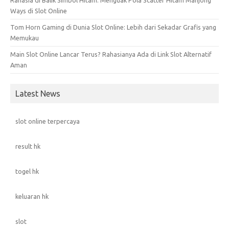
Ways di Slot Online
Tom Horn Gaming di Dunia Slot Online: Lebih dari Sekadar Grafis yang
Memukau
Main Slot Online Lancar Terus? Rahasianya Ada di Link Slot Alternatif
Aman
Latest News
slot online terpercaya
result hk
togel hk
keluaran hk
slot