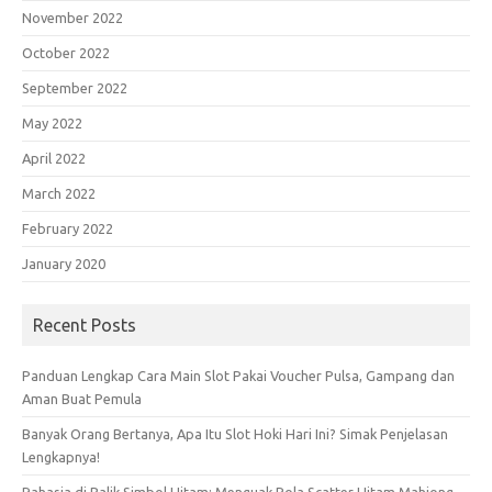
November 2022
October 2022
September 2022
May 2022
April 2022
March 2022
February 2022
January 2020
Recent Posts
Panduan Lengkap Cara Main Slot Pakai Voucher Pulsa, Gampang dan
Aman Buat Pemula
Banyak Orang Bertanya, Apa Itu Slot Hoki Hari Ini? Simak Penjelasan
Lengkapnya!
Rahasia di Balik Simbol Hitam: Menguak Pola Scatter Hitam Mahjong