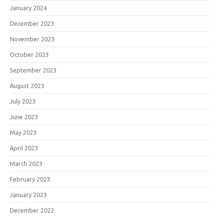
January 2024
December 2023
November 2023
October 2023
September 2023
August 2023
July 2023
June 2023
May 2023
April 2023
March 2023
February 2023
January 2023
December 2022