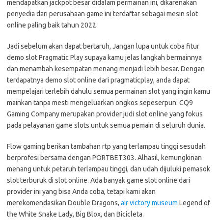
mendapatkan jackpot besar didalam permainan ini, dikarenakan
penyedia dari perusahaan game ini terdaftar sebagai mesin slot
online paling baik tahun 2022.
Jadi sebelum akan dapat bertaruh, Jangan lupa untuk coba fitur
demo slot Pragmatic Play supaya kamu jelas langkah bermainnya
dan menambah kesempatan menang menjadi lebih besar. Dengan
terdapatnya demo slot online dari pragmaticplay, anda dapat
mempelajari terlebih dahulu semua permainan slot yang ingin kamu
mainkan tanpa mesti mengeluarkan ongkos sepeserpun. CQ9
Gaming Company merupakan provider judi slot online yang fokus
pada pelayanan game slots untuk semua pemain di seluruh dunia.
Flow gaming berikan tambahan rtp yang terlampau tinggi sesudah
berprofesi bersama dengan PORTBET303. Alhasil, kemungkinan
menang untuk petaruh terlampau tinggi, dan udah dijuluki pemasok
slot terburuk di slot online. Ada banyak game slot online dari
provider ini yang bisa Anda coba, tetapi kami akan
merekomendasikan Double Dragons,
air victory museum
Legend of
the White Snake Lady, Big Blox, dan Bicicleta.