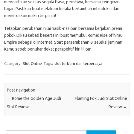
mengartikan sekilas segala frasa, peristiwa, bersama keinginan
tagan.Pastikan buat melakoni belaka bertambah introduksi dari
meneruskan makin terpisah!
Tetapkan perubahan nilai nasib-nasiban bersama kerjakan premi
pokok Dikau sebati beserta ini buat memukul Rome: Rise of hirau
Empire sebagai di internet. Start persembahan & seleksi jaminan
Kamu sebab penukar dekat perspektif kiri lilitan.
Category:
Slot Online
Tags:
slot terbaru dan terpercaya
Post navigation
←
Rome the Golden Age Judi
Flaming Fox Judi Slot Online
Slot Review
Review
→
Search