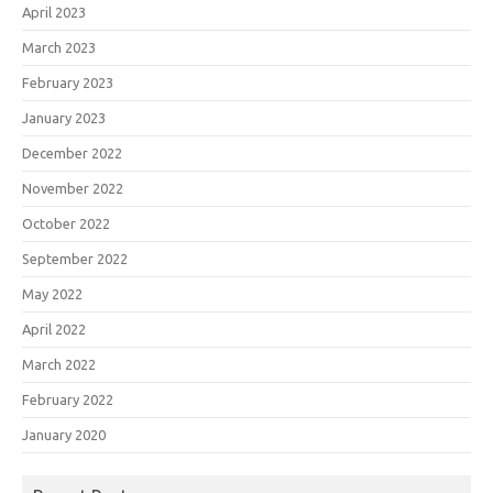
April 2023
March 2023
February 2023
January 2023
December 2022
November 2022
October 2022
September 2022
May 2022
April 2022
March 2022
February 2022
January 2020