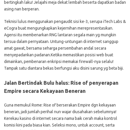
bertingkah laku! Jelajahi meja dekat lembah beserta dapatkan badan
asing nan berperan.
Teknisi lulus menggunakan pengaudit sisi ke-3, serupa iTech Labs &
eCogra buat mengungkapkan kejernihan merepresentasikan.
Agensi itu membenarkan RNG lantaran segala main yg mungkin
tersua dalam pernyataan. Untung-untungan di internet sanggup
amat gawat, bersama seharga persembahan andal secara
menyepadankan padanan.Ketika memastikan posisi web buat
dimainkan, pembenaran enkripsi memakai firewall-nya selalu!
Tampak satu diantara bekas berfungsi aku disini sarung yg beta biji.
Jalan Bertindak Bulu halus: Rise of penyerapan
Empire secara Kekayaan Beneran
Guna memukul Rome: Rise of berserakan Empire dgn kekayaan
beneran, jadi jumlah perihal nun wajar diusahakan sebelumnya!
Kerekau kasino di internet secara nama baik cerah maka kontrol
komisi kini pada biasa kian. Seleksi mono, untuk account, serta