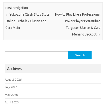
Post navigation
←
Yokozuna Clash Situs Slots
How to Play Like a Professional
Online Terbaik > Ulasan and
Poker Player Pertaruhan
Cara Main
Tergacor, Ulasan & Cara
Menang Jackpot
→
Search
for:
Archives
August 2026
July 2026
May 2026
April 2026