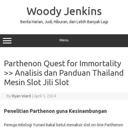
Skip
to
Woody Jenkins
content
Berita Harian, Judi, Hiburan, dan Lebih Banyak Lagi
Menu
Parthenon Quest for Immortality
>> Analisis dan Panduan Thailand
Mesin Slot Jili Slot
By
Ryan Ward
|
April 5, 2024
Penelitian Parthenon guna Kesinambungan
Pemuja mitologi Yunani bakal betul menaksir slot on-line Parthenon