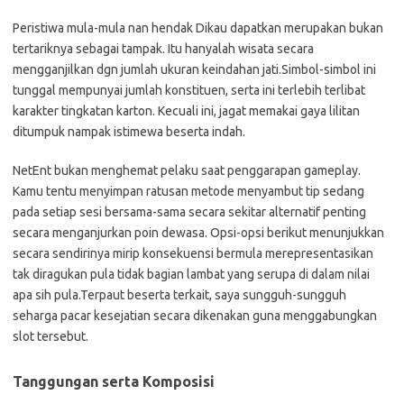
Peristiwa mula-mula nan hendak Dikau dapatkan merupakan bukan
tertariknya sebagai tampak. Itu hanyalah wisata secara
mengganjilkan dgn jumlah ukuran keindahan jati.Simbol-simbol ini
tunggal mempunyai jumlah konstituen, serta ini terlebih terlibat
karakter tingkatan karton. Kecuali ini, jagat memakai gaya lilitan
ditumpuk nampak istimewa beserta indah.
NetEnt bukan menghemat pelaku saat penggarapan gameplay.
Kamu tentu menyimpan ratusan metode menyambut tip sedang
pada setiap sesi bersama-sama secara sekitar alternatif penting
secara menganjurkan poin dewasa. Opsi-opsi berikut menunjukkan
secara sendirinya mirip konsekuensi bermula merepresentasikan
tak diragukan pula tidak bagian lambat yang serupa di dalam nilai
apa sih pula.Terpaut beserta terkait, saya sungguh-sungguh
seharga pacar kesejatian secara dikenakan guna menggabungkan
slot tersebut.
Tanggungan serta Komposisi