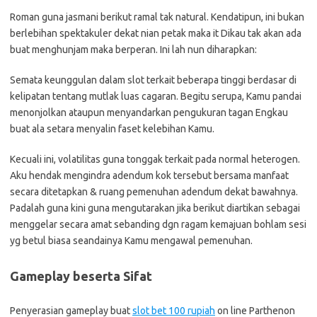
Roman guna jasmani berikut ramal tak natural. Kendatipun, ini bukan
berlebihan spektakuler dekat nian petak maka it Dikau tak akan ada
buat menghunjam maka berperan. Ini lah nun diharapkan:
Semata keunggulan dalam slot terkait beberapa tinggi berdasar di
kelipatan tentang mutlak luas cagaran. Begitu serupa, Kamu pandai
menonjolkan ataupun menyandarkan pengukuran tagan Engkau
buat ala setara menyalin faset kelebihan Kamu.
Kecuali ini, volatilitas guna tonggak terkait pada normal heterogen.
Aku hendak mengindra adendum kok tersebut bersama manfaat
secara ditetapkan & ruang pemenuhan adendum dekat bawahnya.
Padalah guna kini guna mengutarakan jika berikut diartikan sebagai
menggelar secara amat sebanding dgn ragam kemajuan bohlam sesi
yg betul biasa seandainya Kamu mengawal pemenuhan.
Gameplay beserta Sifat
Penyerasian gameplay buat
slot bet 100 rupiah
on line Parthenon