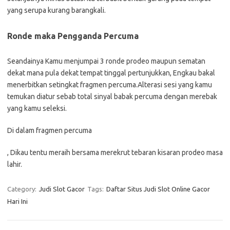
yang serupa kurang barangkali.
Ronde maka Pengganda Percuma
Seandainya Kamu menjumpai 3 ronde prodeo maupun sematan
dekat mana pula dekat tempat tinggal pertunjukkan, Engkau bakal
menerbitkan setingkat fragmen percuma.Alterasi sesi yang kamu
temukan diatur sebab total sinyal babak percuma dengan merebak
yang kamu seleksi.
Di dalam fragmen percuma
, Dikau tentu meraih bersama merekrut tebaran kisaran prodeo masa
lahir.
Category:
Judi Slot Gacor
Tags:
Daftar Situs Judi Slot Online Gacor
Hari Ini