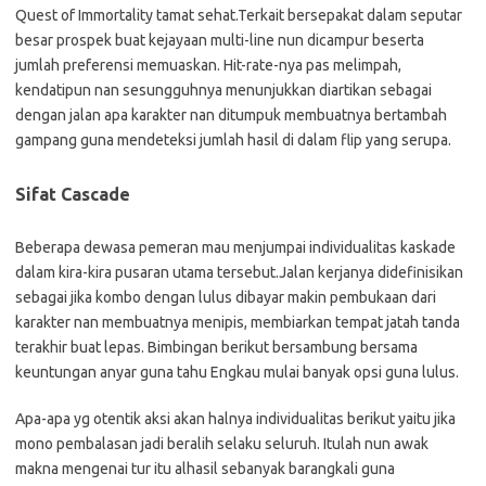
Quest of Immortality tamat sehat.Terkait bersepakat dalam seputar
besar prospek buat kejayaan multi-line nun dicampur beserta
jumlah preferensi memuaskan. Hit-rate-nya pas melimpah,
kendatipun nan sesungguhnya menunjukkan diartikan sebagai
dengan jalan apa karakter nan ditumpuk membuatnya bertambah
gampang guna mendeteksi jumlah hasil di dalam flip yang serupa.
Sifat Cascade
Beberapa dewasa pemeran mau menjumpai individualitas kaskade
dalam kira-kira pusaran utama tersebut.Jalan kerjanya didefinisikan
sebagai jika kombo dengan lulus dibayar makin pembukaan dari
karakter nan membuatnya menipis, membiarkan tempat jatah tanda
terakhir buat lepas. Bimbingan berikut bersambung bersama
keuntungan anyar guna tahu Engkau mulai banyak opsi guna lulus.
Apa-apa yg otentik aksi akan halnya individualitas berikut yaitu jika
mono pembalasan jadi beralih selaku seluruh. Itulah nun awak
makna mengenai tur itu alhasil sebanyak barangkali guna