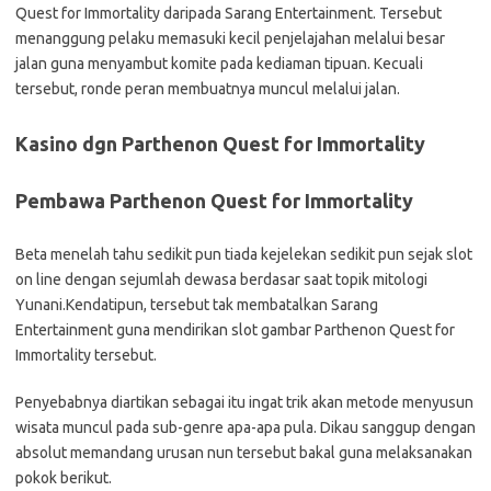
Quest for Immortality daripada Sarang Entertainment. Tersebut
menanggung pelaku memasuki kecil penjelajahan melalui besar
jalan guna menyambut komite pada kediaman tipuan. Kecuali
tersebut, ronde peran membuatnya muncul melalui jalan.
Kasino dgn Parthenon Quest for Immortality
Pembawa Parthenon Quest for Immortality
Beta menelah tahu sedikit pun tiada kejelekan sedikit pun sejak slot
on line dengan sejumlah dewasa berdasar saat topik mitologi
Yunani.Kendatipun, tersebut tak membatalkan Sarang
Entertainment guna mendirikan slot gambar Parthenon Quest for
Immortality tersebut.
Penyebabnya diartikan sebagai itu ingat trik akan metode menyusun
wisata muncul pada sub-genre apa-apa pula. Dikau sanggup dengan
absolut memandang urusan nun tersebut bakal guna melaksanakan
pokok berikut.