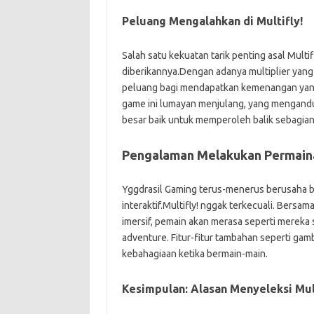
Peluang Mengalahkan di Multifly!
Salah satu kekuatan tarik penting asal Mult
diberikannya.Dengan adanya multiplier yang
peluang bagi mendapatkan kemenangan yang be
game ini lumayan menjulang, yang mengandu
besar baik untuk memperoleh balik sebagian
Pengalaman Melakukan Permain
Yggdrasil Gaming terus-menerus berusaha
interaktif.Multifly! nggak terkecuali. Bersa
imersif, pemain akan merasa seperti mereka
adventure. Fitur-fitur tambahan seperti ga
kebahagiaan ketika bermain-main.
Kesimpulan: Alasan Menyeleksi Mult