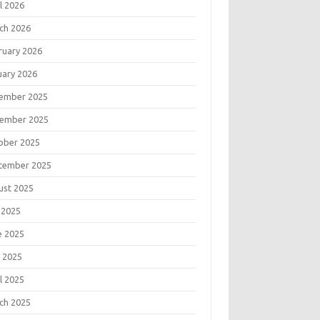
l 2026
ch 2026
ruary 2026
uary 2026
ember 2025
ember 2025
ober 2025
tember 2025
ust 2025
 2025
e 2025
 2025
l 2025
ch 2025