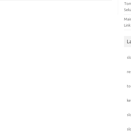
Tom
Sek
Mai
Link
L
sl
re
to
ke
sl
sl