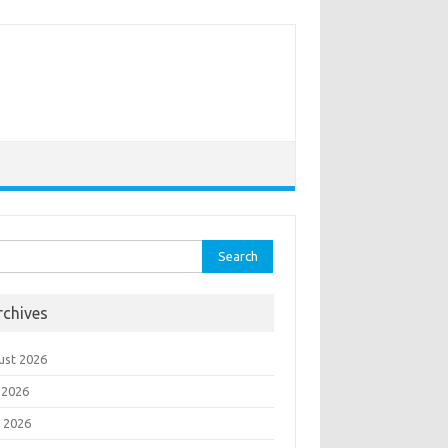
rch
rchives
ust 2026
 2026
 2026