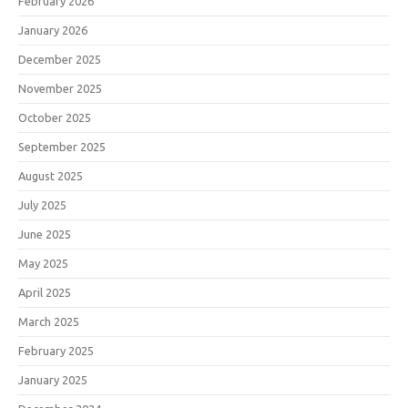
February 2026
January 2026
December 2025
November 2025
October 2025
September 2025
August 2025
July 2025
June 2025
May 2025
April 2025
March 2025
February 2025
January 2025