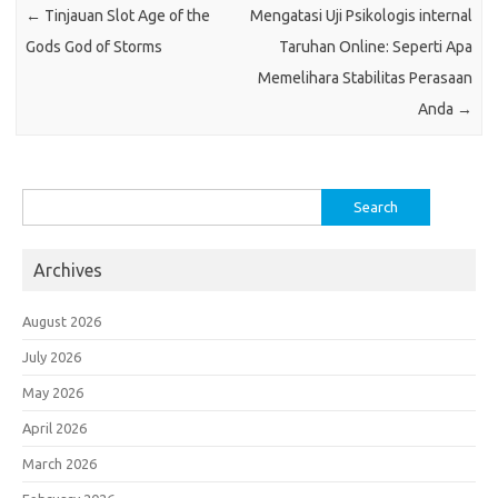
←
Tinjauan Slot Age of the
Mengatasi Uji Psikologis internal
Gods God of Storms
Taruhan Online: Seperti Apa
Memelihara Stabilitas Perasaan
Anda
→
Search
for:
Archives
August 2026
July 2026
May 2026
April 2026
March 2026