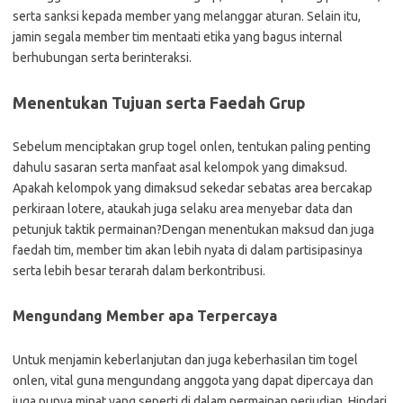
serta sanksi kepada member yang melanggar aturan. Selain itu,
jamin segala member tim mentaati etika yang bagus internal
berhubungan serta berinteraksi.
Menentukan Tujuan serta Faedah Grup
Sebelum menciptakan grup togel onlen, tentukan paling penting
dahulu sasaran serta manfaat asal kelompok yang dimaksud.
Apakah kelompok yang dimaksud sekedar sebatas area bercakap
perkiraan lotere, ataukah juga selaku area menyebar data dan
petunjuk taktik permainan?Dengan menentukan maksud dan juga
faedah tim, member tim akan lebih nyata di dalam partisipasinya
serta lebih besar terarah dalam berkontribusi.
Mengundang Member apa Terpercaya
Untuk menjamin keberlanjutan dan juga keberhasilan tim togel
onlen, vital guna mengundang anggota yang dapat dipercaya dan
juga punya minat yang seperti di dalam permainan perjudian. Hindari