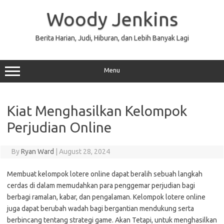
Skip
to
Woody Jenkins
content
Berita Harian, Judi, Hiburan, dan Lebih Banyak Lagi
Menu
Kiat Menghasilkan Kelompok
Perjudian Online
By
Ryan Ward
|
August 28, 2024
Membuat kelompok lotere online dapat beralih sebuah langkah
cerdas di dalam memudahkan para penggemar perjudian bagi
berbagi ramalan, kabar, dan pengalaman. Kelompok lotere online
juga dapat berubah wadah bagi bergantian mendukung serta
berbincang tentang strategi game. Akan Tetapi, untuk menghasilkan