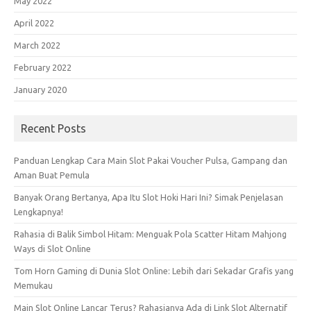
May 2022
April 2022
March 2022
February 2022
January 2020
Recent Posts
Panduan Lengkap Cara Main Slot Pakai Voucher Pulsa, Gampang dan
Aman Buat Pemula
Banyak Orang Bertanya, Apa Itu Slot Hoki Hari Ini? Simak Penjelasan
Lengkapnya!
Rahasia di Balik Simbol Hitam: Menguak Pola Scatter Hitam Mahjong
Ways di Slot Online
Tom Horn Gaming di Dunia Slot Online: Lebih dari Sekadar Grafis yang
Memukau
Main Slot Online Lancar Terus? Rahasianya Ada di Link Slot Alternatif