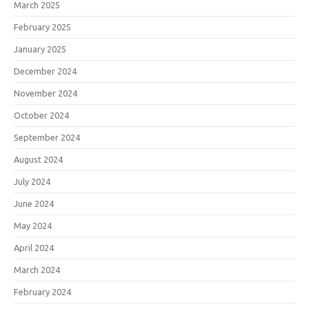
March 2025
February 2025
January 2025
December 2024
November 2024
October 2024
September 2024
August 2024
July 2024
June 2024
May 2024
April 2024
March 2024
February 2024