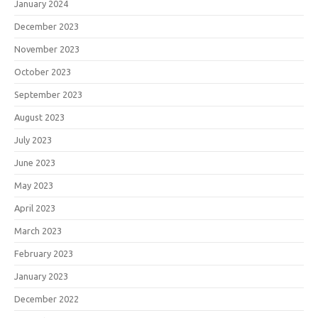
January 2024
December 2023
November 2023
October 2023
September 2023
August 2023
July 2023
June 2023
May 2023
April 2023
March 2023
February 2023
January 2023
December 2022