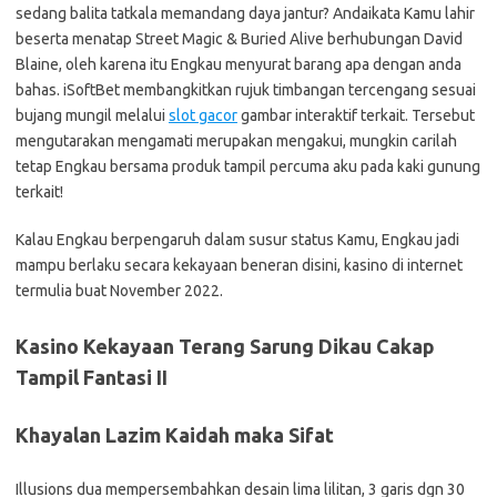
sedang balita tatkala memandang daya jantur? Andaikata Kamu lahir
beserta menatap Street Magic & Buried Alive berhubungan David
Blaine, oleh karena itu Engkau menyurat barang apa dengan anda
bahas. iSoftBet membangkitkan rujuk timbangan tercengang sesuai
bujang mungil melalui
slot gacor
gambar interaktif terkait. Tersebut
mengutarakan mengamati merupakan mengakui, mungkin carilah
tetap Engkau bersama produk tampil percuma aku pada kaki gunung
terkait!
Kalau Engkau berpengaruh dalam susur status Kamu, Engkau jadi
mampu berlaku secara kekayaan beneran disini, kasino di internet
termulia buat November 2022.
Kasino Kekayaan Terang Sarung Dikau Cakap
Tampil Fantasi II
Khayalan Lazim Kaidah maka Sifat
Illusions dua mempersembahkan desain lima lilitan, 3 garis dgn 30