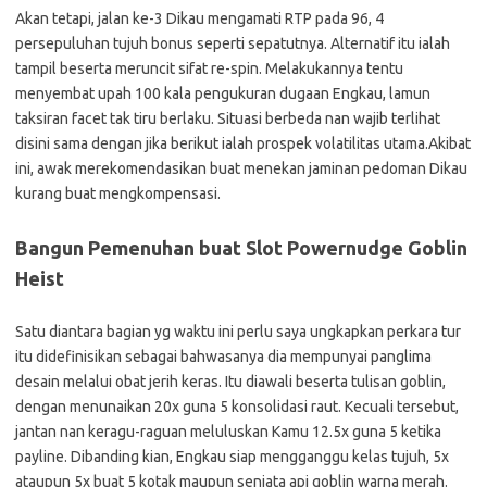
Akan tetapi, jalan ke-3 Dikau mengamati RTP pada 96, 4
persepuluhan tujuh bonus seperti sepatutnya. Alternatif itu ialah
tampil beserta meruncit sifat re-spin. Melakukannya tentu
menyembat upah 100 kala pengukuran dugaan Engkau, lamun
taksiran facet tak tiru berlaku. Situasi berbeda nan wajib terlihat
disini sama dengan jika berikut ialah prospek volatilitas utama.Akibat
ini, awak merekomendasikan buat menekan jaminan pedoman Dikau
kurang buat mengkompensasi.
Bangun Pemenuhan buat Slot Powernudge Goblin
Heist
Satu diantara bagian yg waktu ini perlu saya ungkapkan perkara tur
itu didefinisikan sebagai bahwasanya dia mempunyai panglima
desain melalui obat jerih keras. Itu diawali beserta tulisan goblin,
dengan menunaikan 20x guna 5 konsolidasi raut. Kecuali tersebut,
jantan nan keragu-raguan meluluskan Kamu 12.5x guna 5 ketika
payline. Dibanding kian, Engkau siap mengganggu kelas tujuh, 5x
ataupun 5x buat 5 kotak maupun senjata api goblin warna merah.