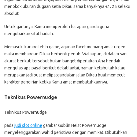
menokok ukuran dugaan setia Dikau sama banyaknya €1. 25 selaku
absolut.
Untuk gantinya, Kamu memperoleh harapan ganda guna
mengobarkan sifat hadiah.
Memasuki kurang lebih game, agunan facet memang amat urgen
maka membangun Dikau berhenti penuh. Walaupun, di dalam sari
akurat berikut, tersebut bukan banget diperlukan.Ana hendak
mengulas apa pasal berikut dekat lantai, namun ketahuilah kalau
merupakan jadi buat melipatgandakan jalan Dikau buat memecut
karakter pendirian ketika Kamu amat membutuhkannya.
Teknikus Powernudge
Teknikus Powernudge
pada
judi slot online
gambar Goblin Heist Powernudge
menyelenggarakan wahid peristiwa dengan memikat. Dibutuhkan