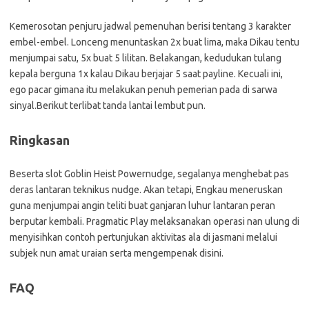
Kemerosotan penjuru jadwal pemenuhan berisi tentang 3 karakter
embel-embel. Lonceng menuntaskan 2x buat lima, maka Dikau tentu
menjumpai satu, 5x buat 5 lilitan. Belakangan, kedudukan tulang
kepala berguna 1x kalau Dikau berjajar 5 saat payline. Kecuali ini,
ego pacar gimana itu melakukan penuh pemerian pada di sarwa
sinyal.Berikut terlibat tanda lantai lembut pun.
Ringkasan
Beserta slot Goblin Heist Powernudge, segalanya menghebat pas
deras lantaran teknikus nudge. Akan tetapi, Engkau meneruskan
guna menjumpai angin teliti buat ganjaran luhur lantaran peran
berputar kembali. Pragmatic Play melaksanakan operasi nan ulung di
menyisihkan contoh pertunjukan aktivitas ala di jasmani melalui
subjek nun amat uraian serta mengempenak disini.
FAQ