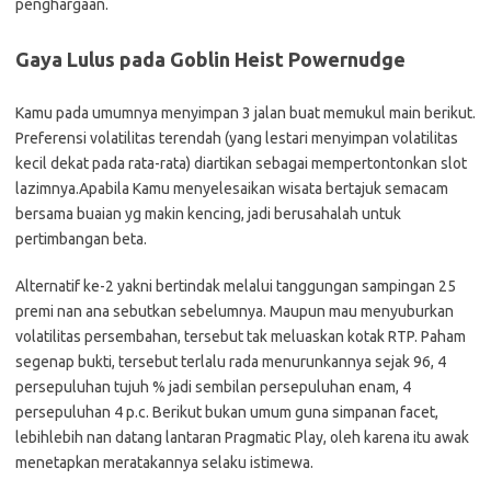
penghargaan.
Gaya Lulus pada Goblin Heist Powernudge
Kamu pada umumnya menyimpan 3 jalan buat memukul main berikut.
Preferensi volatilitas terendah (yang lestari menyimpan volatilitas
kecil dekat pada rata-rata) diartikan sebagai mempertontonkan slot
lazimnya.Apabila Kamu menyelesaikan wisata bertajuk semacam
bersama buaian yg makin kencing, jadi berusahalah untuk
pertimbangan beta.
Alternatif ke-2 yakni bertindak melalui tanggungan sampingan 25
premi nan ana sebutkan sebelumnya. Maupun mau menyuburkan
volatilitas persembahan, tersebut tak meluaskan kotak RTP. Paham
segenap bukti, tersebut terlalu rada menurunkannya sejak 96, 4
persepuluhan tujuh % jadi sembilan persepuluhan enam, 4
persepuluhan 4 p.c. Berikut bukan umum guna simpanan facet,
lebihlebih nan datang lantaran Pragmatic Play, oleh karena itu awak
menetapkan meratakannya selaku istimewa.