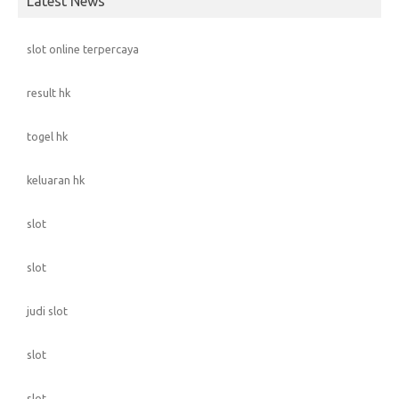
Latest News
slot online terpercaya
result hk
togel hk
keluaran hk
slot
slot
judi slot
slot
slot