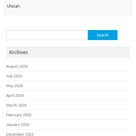
Ulasan
Search
for:
Archives
August 2026
July 2026
May 2026
April 2026
March 2026
February 2026
January 2026
December 2025