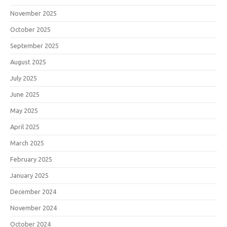
November 2025
October 2025
September 2025
August 2025
July 2025
June 2025
May 2025
April 2025
March 2025
February 2025
January 2025
December 2024
November 2024
October 2024