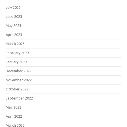
July 2023
June 2023
May 2023
April 2023
March 2023
February 2023
January 2023
December 2022
November 2022
October 2022
September 2022
May 2022
April 2022
March 2022