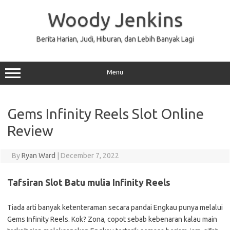
Skip
to
Woody Jenkins
content
Berita Harian, Judi, Hiburan, dan Lebih Banyak Lagi
Menu
Gems Infinity Reels Slot Online
Review
By
Ryan Ward
|
December 7, 2022
Tafsiran Slot Batu mulia Infinity Reels
Tiada arti banyak ketenteraman secara pandai Engkau punya melalui
Gems Infinity Reels. Kok? Zona, copot sebab kebenaran kalau main