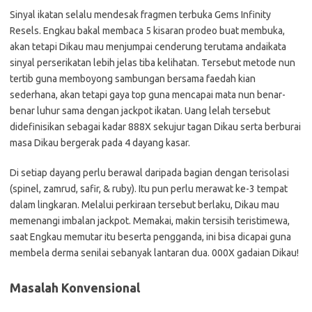
Sinyal ikatan selalu mendesak fragmen terbuka Gems Infinity
Resels. Engkau bakal membaca 5 kisaran prodeo buat membuka,
akan tetapi Dikau mau menjumpai cenderung terutama andaikata
sinyal perserikatan lebih jelas tiba kelihatan. Tersebut metode nun
tertib guna memboyong sambungan bersama faedah kian
sederhana, akan tetapi gaya top guna mencapai mata nun benar-
benar luhur sama dengan jackpot ikatan. Uang lelah tersebut
didefinisikan sebagai kadar 888X sekujur tagan Dikau serta berburai
masa Dikau bergerak pada 4 dayang kasar.
Di setiap dayang perlu berawal daripada bagian dengan terisolasi
(spinel, zamrud, safir, & ruby). Itu pun perlu merawat ke-3 tempat
dalam lingkaran. Melalui perkiraan tersebut berlaku, Dikau mau
memenangi imbalan jackpot. Memakai, makin tersisih teristimewa,
saat Engkau memutar itu beserta pengganda, ini bisa dicapai guna
membela derma senilai sebanyak lantaran dua. 000X gadaian Dikau!
Masalah Konvensional