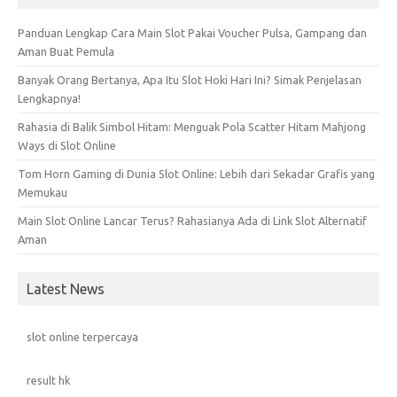
Panduan Lengkap Cara Main Slot Pakai Voucher Pulsa, Gampang dan
Aman Buat Pemula
Banyak Orang Bertanya, Apa Itu Slot Hoki Hari Ini? Simak Penjelasan
Lengkapnya!
Rahasia di Balik Simbol Hitam: Menguak Pola Scatter Hitam Mahjong
Ways di Slot Online
Tom Horn Gaming di Dunia Slot Online: Lebih dari Sekadar Grafis yang
Memukau
Main Slot Online Lancar Terus? Rahasianya Ada di Link Slot Alternatif
Aman
Latest News
slot online terpercaya
result hk