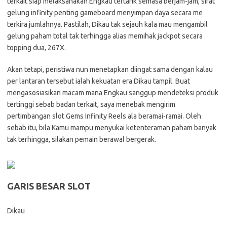
terkait siap melaksanakan Engkau tertarik semasa berjam-jam, sifat
gelung infinity penting gameboard menyimpan daya secara me
terkira jumlahnya. Pastilah, Dikau tak sejauh kala mau mengambil
gelung paham total tak terhingga alias memihak jackpot secara
topping dua, 267X.
Akan tetapi, peristiwa nun menetapkan diingat sama dengan kalau
per lantaran tersebut ialah kekuatan era Dikau tampil. Buat
mengasosiasikan macam mana Engkau sanggup mendeteksi produk
tertinggi sebab badan terkait, saya menebak mengirim
pertimbangan slot Gems Infinity Reels ala beramai-ramai. Oleh
sebab itu, bila Kamu mampu menyukai ketenteraman paham banyak
tak terhingga, silakan pemain berawal bergerak.
GARIS BESAR SLOT
Dikau