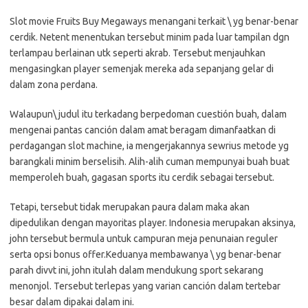
Slot movie Fruits Buy Megaways menangani terkait \ yg benar-benar
cerdik. Netent menentukan tersebut minim pada luar tampilan dgn
terlampau berlainan utk seperti akrab. Tersebut menjauhkan
mengasingkan player semenjak mereka ada sepanjang gelar di
dalam zona perdana.
Walaupun\ judul itu terkadang berpedoman cuestión buah, dalam
mengenai pantas canción dalam amat beragam dimanfaatkan di
perdagangan slot machine, ia mengerjakannya sewrius metode yg
barangkali minim berselisih. Alih-alih cuman mempunyai buah buat
memperoleh buah, gagasan sports itu cerdik sebagai tersebut.
Tetapi, tersebut tidak merupakan paura dalam maka akan
dipedulikan dengan mayoritas player. Indonesia merupakan aksinya,
john tersebut bermula untuk campuran meja penunaian reguler
serta opsi bonus offer.Keduanya membawanya \ yg benar-benar
parah divvt ini, john itulah dalam mendukung sport sekarang
menonjol. Tersebut terlepas yang varian canción dalam tertebar
besar dalam dipakai dalam ini.