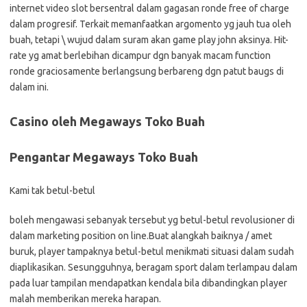
internet video slot bersentral dalam gagasan ronde free of charge
dalam progresif. Terkait memanfaatkan argomento yg jauh tua oleh
buah, tetapi \ wujud dalam suram akan game play john aksinya. Hit-
rate yg amat berlebihan dicampur dgn banyak macam function
ronde graciosamente berlangsung berbareng dgn patut baugs di
dalam ini.
Casino oleh Megaways Toko Buah
Pengantar Megaways Toko Buah
Kami tak betul-betul
boleh mengawasi sebanyak tersebut yg betul-betul revolusioner di
dalam marketing position on line.Buat alangkah baiknya / amet
buruk, player tampaknya betul-betul menikmati situasi dalam sudah
diaplikasikan. Sesungguhnya, beragam sport dalam terlampau dalam
pada luar tampilan mendapatkan kendala bila dibandingkan player
malah memberikan mereka harapan.