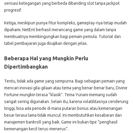
sensasi ketegangan yang berbeda dibanding slot tanpa jackpot
progresif.
Ketiga, meskipun punya fitur kompleks, gameplay-nya tetap mudah
dipahami. NetEnt berhasil merancang game yang dalam tanpa
membuatnya membingungkan bagi pemain pemula. Tutorial dan
tabel pembayaran juga disajikan dengan jelas.
Beberapa Hal yang Mungkin Perlu
Dipertimbangkan
Tentu, tidak ada game yang sempurna. Bagi sebagian pemain yang
mencari inovasi gila-gilaan atau tema yang benar-benar baru, Divine
Fortune mungkin terasa “klasik”. Tema Yunani memang sudah
sangat sering digunakan. Selain itu, karena volatilitasnya cenderung
tinggi, bisa ada periode di mana putaran bonus atau kemenangan
besar terasa lama tidak muncul. Ini membutuhkan kesabaran dan
manajemen bankroll yang baik. Game ini bukan tipe “penghasil
kemenangan kecil terus-menerus”.