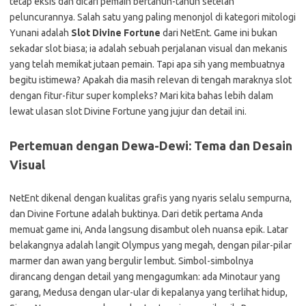
tetap eksis dan dicari pemain bertahun-tahun setelah
peluncurannya. Salah satu yang paling menonjol di kategori mitologi
Yunani adalah
Slot Divine Fortune
dari NetEnt. Game ini bukan
sekadar slot biasa; ia adalah sebuah perjalanan visual dan mekanis
yang telah memikat jutaan pemain. Tapi apa sih yang membuatnya
begitu istimewa? Apakah dia masih relevan di tengah maraknya slot
dengan fitur-fitur super kompleks? Mari kita bahas lebih dalam
lewat ulasan slot Divine Fortune yang jujur dan detail ini.
Pertemuan dengan Dewa-Dewi: Tema dan Desain
Visual
NetEnt dikenal dengan kualitas grafis yang nyaris selalu sempurna,
dan Divine Fortune adalah buktinya. Dari detik pertama Anda
memuat game ini, Anda langsung disambut oleh nuansa epik. Latar
belakangnya adalah langit Olympus yang megah, dengan pilar-pilar
marmer dan awan yang bergulir lembut. Simbol-simbolnya
dirancang dengan detail yang mengagumkan: ada Minotaur yang
garang, Medusa dengan ular-ular di kepalanya yang terlihat hidup,