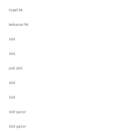
togel hk
keluaran hk
slot
slot
judi slot
slot
slot
slot gacor
slot gacor