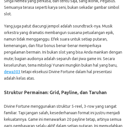
Singa Nemea yang perkasa, dan tentu saja, sang ikonik, Pegasus.
Semuanya terasa seperti karya seni, bukan sekadar gambar simbol
slot.
Yang juga patut diacungi jempol adalah soundtrack-nya. Musik
orkestra yang dramatis membangun suasana petualangan epik,
namun tidak mengganggu. Efek suara untuk setiap putaran,
kemenangan, dan fitur bonus benar-benar memperkaya
pengalaman bermain. Ini bukan slot yang bisa Anda mainkan dengan
mute; bagian audionya adalah separuh dari jiwa game ini. Secara
keseluruhan, tema mitologi Yunani mungkin bukan hal yang baru,
dewa303
tetapi eksekusi Divine Fortune dalam hal presentasi
adalah kelas atas.
Struktur Permainan: Grid, Payline, dan Taruhan
Divine Fortune menggunakan struktur 5-reel, 3-row yang sangat
familiar. Tapi jangan salah, kesederhanaan format ini justru menjadi
kekuatannya. Game ini menawarkan 20 payline tetap, artinya semua
garis pembayaran selalu aktif dalam setiap putaran. Ini memudahkan