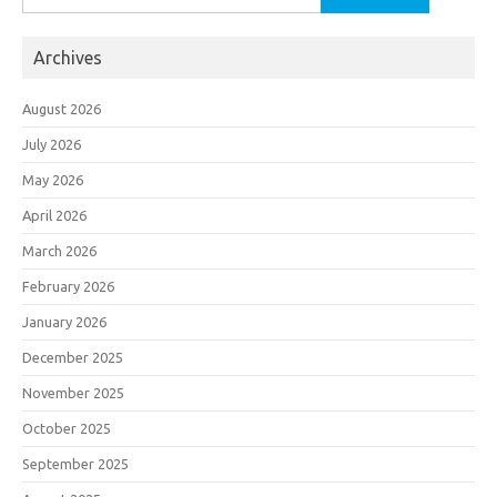
for:
Archives
August 2026
July 2026
May 2026
April 2026
March 2026
February 2026
January 2026
December 2025
November 2025
October 2025
September 2025