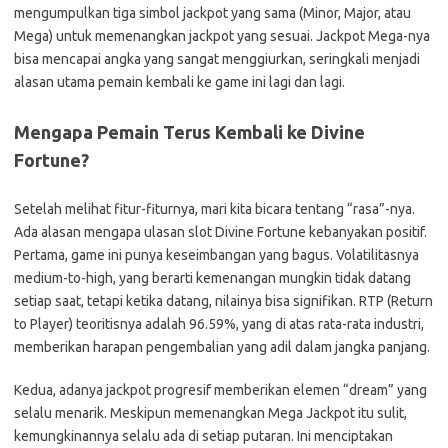
mengumpulkan tiga simbol jackpot yang sama (Minor, Major, atau
Mega) untuk memenangkan jackpot yang sesuai. Jackpot Mega-nya
bisa mencapai angka yang sangat menggiurkan, seringkali menjadi
alasan utama pemain kembali ke game ini lagi dan lagi.
Mengapa Pemain Terus Kembali ke Divine
Fortune?
Setelah melihat fitur-fiturnya, mari kita bicara tentang “rasa”-nya.
Ada alasan mengapa ulasan slot Divine Fortune kebanyakan positif.
Pertama, game ini punya keseimbangan yang bagus. Volatilitasnya
medium-to-high, yang berarti kemenangan mungkin tidak datang
setiap saat, tetapi ketika datang, nilainya bisa signifikan. RTP (Return
to Player) teoritisnya adalah 96.59%, yang di atas rata-rata industri,
memberikan harapan pengembalian yang adil dalam jangka panjang.
Kedua, adanya jackpot progresif memberikan elemen “dream” yang
selalu menarik. Meskipun memenangkan Mega Jackpot itu sulit,
kemungkinannya selalu ada di setiap putaran. Ini menciptakan