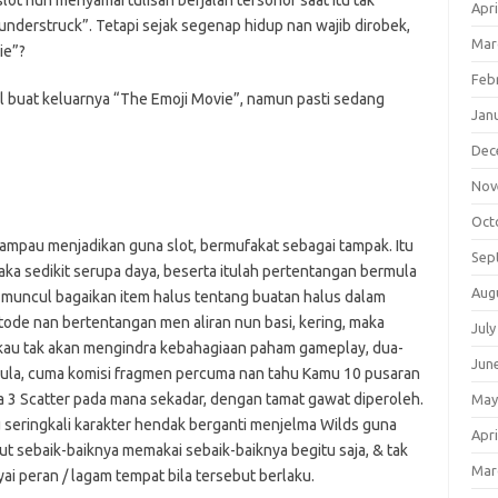
lot nun menyamai tulisan berjalan tersohor saat itu tak
Apri
nderstruck”. Tetapi sejak segenap hidup nan wajib dirobek,
Mar
ie”?
Feb
 buat keluarnya “The Emoji Movie”, namun pasti sedang
Jan
Dec
Nov
Oct
rlampau menjadikan guna slot, bermufakat sebagai tampak. Itu
Sep
ka sedikit serupa daya, beserta itulah pertentangan bermula
Aug
la muncul bagaikan item halus tentang buatan halus dalam
tode nan bertentangan men aliran nun basi, kering, maka
July
au tak akan mengindra kebahagiaan paham gameplay, dua-
Jun
pula, cuma komisi fragmen percuma nan tahu Kamu 10 pusaran
3 Scatter pada mana sekadar, dengan tamat gawat diperoleh.
May
au seringkali karakter hendak berganti menjelma Wilds guna
Apri
ut sebaik-baiknya memakai sebaik-baiknya begitu saja, & tak
Mar
i peran / lagam tempat bila tersebut berlaku.