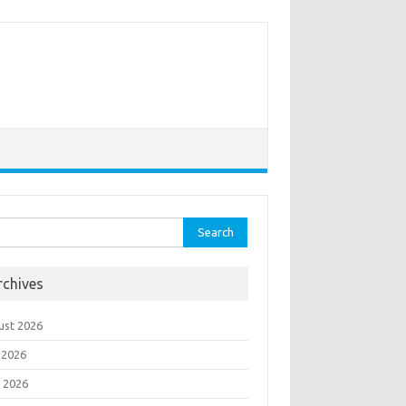
rch
rchives
ust 2026
 2026
 2026