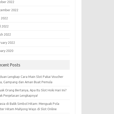
ober 2022
tember 2022
 2022
l 2022
ch 2022
ruary 2022
uary 2020
ecent Posts
duan Lengkap Cara Main Slot Pakai Voucher
sa, Gampang dan Aman Buat Pemula
ak Orang Bertanya, Apa Itu Slot Hoki Hari Ini?
ak Penjelasan Lengkapnya!
asia di Balik Simbol Hitam: Menguak Pola
tter Hitam Mahjong Ways di Slot Online