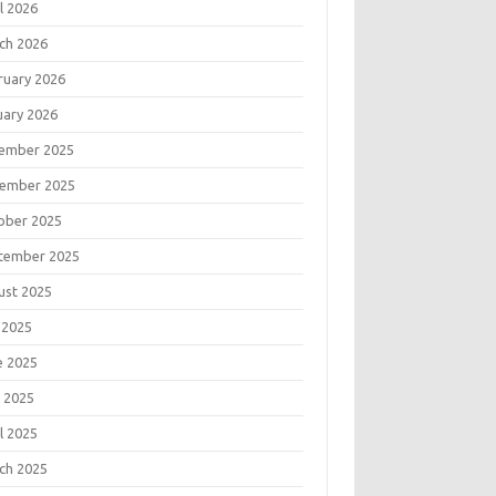
l 2026
ch 2026
ruary 2026
uary 2026
ember 2025
ember 2025
ober 2025
tember 2025
ust 2025
 2025
e 2025
 2025
l 2025
ch 2025