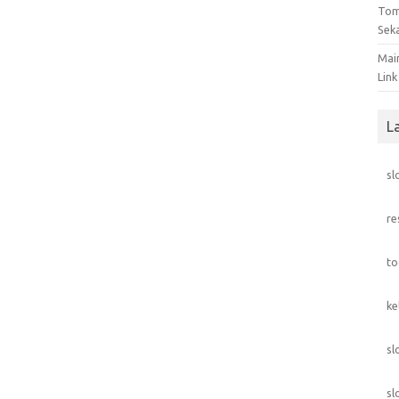
Tom
Sek
Mai
Link
L
sl
re
to
ke
sl
sl