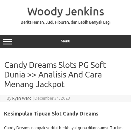
Skip
to
Woody Jenkins
content
Berita Harian, Judi, Hiburan, dan Lebih Banyak Lagi
Menu
Candy Dreams Slots PG Soft
Dunia >> Analisis And Cara
Menang Jackpot
By
Ryan Ward
|
December 31, 2023
Kesimpulan Tipuan Slot Candy Dreams
Candy Dreams nampak sedikit berkhayal guna dikonsumsi. Tur lima