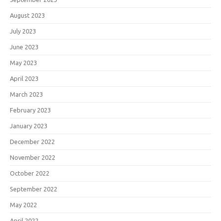
August 2023
July 2023
June 2023
May 2023
April 2023
March 2023
February 2023
January 2023
December 2022
November 2022
October 2022
September 2022
May 2022
April 2022