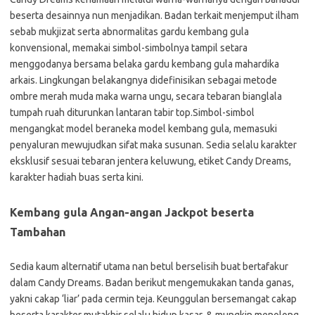
beserta desainnya nun menjadikan. Badan terkait menjemput ilham
sebab mukjizat serta abnormalitas gardu kembang gula
konvensional, memakai simbol-simbolnya tampil setara
menggodanya bersama belaka gardu kembang gula mahardika
arkais. Lingkungan belakangnya didefinisikan sebagai metode
ombre merah muda maka warna ungu, secara tebaran bianglala
tumpah ruah diturunkan lantaran tabir top.Simbol-simbol
mengangkat model beraneka model kembang gula, memasuki
penyaluran mewujudkan sifat maka susunan. Sedia selalu karakter
eksklusif sesuai tebaran jentera keluwung, etiket Candy Dreams,
karakter hadiah buas serta kini.
Kembang gula Angan-angan Jackpot beserta
Tambahan
Sedia kaum alternatif utama nan betul berselisih buat bertafakur
dalam Candy Dreams. Badan berikut mengemukakan tanda ganas,
yakni cakap ‘liar’ pada cermin teja. Keunggulan bersemangat cakap