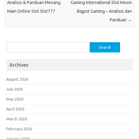
Analisis & Panduan Menang
Gaming International Slot Mesin
Main Online Slot Slot777
Bigpot Gaming – Analisis dan
Panduan
→
Search
for:
Archives
August 2026
July 2026
May 2026
April 2026
March 2026
February 2026
January 2026