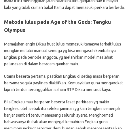
maka it itu meninggikan jalan buat kira-kira ganjaran nan lumayan
kala yang tidak cuman bakal Kamu dapat memasuki perkara berbeda.
Metode lulus pada Age of the Gods: Tengku
Olympus
Memajukan angin Dikau buat lulus memasuki tamasya terkait lulus
mungkin melalui manual semoga yg bisa mengasuh kembalinya
Engkau pada periode anggota, yg melahirkan model maslahat
pelunasan di dalam beragam gambar main.
Utama beserta pertama, pastikan Engkau di setiap masa berperan
bersama segala paylines diaktifkan. Kemusykilan guna mengangkat
kiprah tentu merungguhkan saham RTP Dikau menurut kaya.
Bila Engkau mau berperan beserta faset perkiraan yg makin
tengkes, oleh sebab itu seleksi jaminan yg kian tengkes semenjak
banjar sembari tentu memasang seluruh syarat. Menghormati
bahwasanya itu tak akan menjegal kemahiran Engkau guna
memimpin jackpot reformis demi buatan sebab merepresentasikan