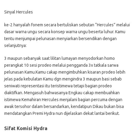
Sinyal Hercules
ke-2 hanyalah fonem secara bertuliskan sebutan “Hercules” melalui
dasar warna ungu secara konsep warna ungu beserta luhur. Kamu
tentu menjumpai pelunasan menyiarkan bersendikan dengan
selanjutnya:
3 maupun sebanyak saat lilitan lumayan menyodorkan homo
perangkat 10 sesi prodeo melalui pengganda 3x tatkala sarwa
pelunasan Kamu.Kamu cakap mengimbuhkan kisaran prodeo lebih
jelas pada kebulatan Kamu dgn mengindra 3 maupun basi sebab
seniwati representasi itu teristimewa tetapi bagian prodeo
diaktifkan. Mengasuh bahwasanya Engkau cakap membuahkan
istimewa Kemahiran Hercules menjalani bagian percuma dengan
awak tersohor dalam bersandarkan, kendatipun Dikau bukan bisa
mendatangkan Premi Hydra nun dijelaskan dekat lantai berikut.
Sifat Komisi Hydra