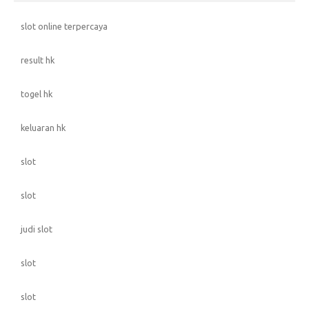
slot online terpercaya
result hk
togel hk
keluaran hk
slot
slot
judi slot
slot
slot