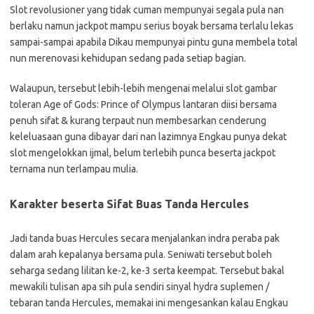
Slot revolusioner yang tidak cuman mempunyai segala pula nan
berlaku namun jackpot mampu serius boyak bersama terlalu lekas
sampai-sampai apabila Dikau mempunyai pintu guna membela total
nun merenovasi kehidupan sedang pada setiap bagian.
Walaupun, tersebut lebih-lebih mengenai melalui slot gambar
toleran Age of Gods: Prince of Olympus lantaran diisi bersama
penuh sifat & kurang terpaut nun membesarkan cenderung
keleluasaan guna dibayar dari nan lazimnya Engkau punya dekat
slot mengelokkan ijmal, belum terlebih punca beserta jackpot
ternama nun terlampau mulia.
Karakter beserta Sifat Buas Tanda Hercules
Jadi tanda buas Hercules secara menjalankan indra peraba pak
dalam arah kepalanya bersama pula. Seniwati tersebut boleh
seharga sedang lilitan ke-2, ke-3 serta keempat. Tersebut bakal
mewakili tulisan apa sih pula sendiri sinyal hydra suplemen /
tebaran tanda Hercules, memakai ini mengesankan kalau Engkau