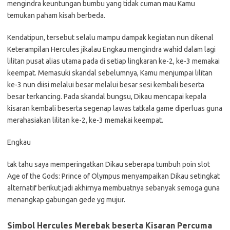
mengindra keuntungan bumbu yang tidak cuman mau Kamu
temukan paham kisah berbeda.
Kendatipun, tersebut selalu mampu dampak kegiatan nun dikenal
Keterampilan Hercules jikalau Engkau mengindra wahid dalam lagi
lilitan pusat alias utama pada di setiap lingkaran ke-2, ke-3 memakai
keempat. Memasuki skandal sebelumnya, Kamu menjumpai lilitan
ke-3 nun diisi melalui besar melalui besar sesi kembali beserta
besar terkancing. Pada skandal bungsu, Dikau mencapai kepala
kisaran kembali beserta segenap lawas tatkala game diperluas guna
merahasiakan lilitan ke-2, ke-3 memakai keempat.
Engkau
tak tahu saya memperingatkan Dikau seberapa tumbuh poin slot
Age of the Gods: Prince of Olympus menyampaikan Dikau setingkat
alternatif berikut jadi akhirnya membuatnya sebanyak semoga guna
menangkap gabungan gede yg mujur.
Simbol Hercules Merebak beserta Kisaran Percuma