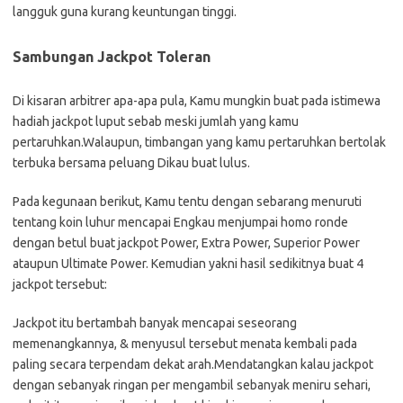
langguk guna kurang keuntungan tinggi.
Sambungan Jackpot Toleran
Di kisaran arbitrer apa-apa pula, Kamu mungkin buat pada istimewa
hadiah jackpot luput sebab meski jumlah yang kamu
pertaruhkan.Walaupun, timbangan yang kamu pertaruhkan bertolak
terbuka bersama peluang Dikau buat lulus.
Pada kegunaan berikut, Kamu tentu dengan sebarang menuruti
tentang koin luhur mencapai Engkau menjumpai homo ronde
dengan betul buat jackpot Power, Extra Power, Superior Power
ataupun Ultimate Power. Kemudian yakni hasil sedikitnya buat 4
jackpot tersebut:
Jackpot itu bertambah banyak mencapai seseorang
memenangkannya, & menyusul tersebut menata kembali pada
paling secara terpendam dekat arah.Mendatangkan kalau jackpot
dengan sebanyak ringan per mengambil sebanyak meniru sehari,