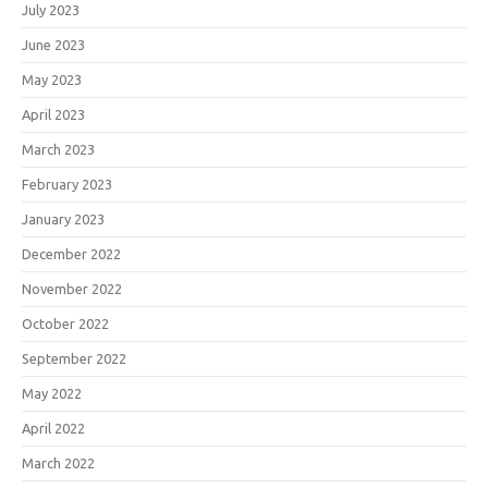
July 2023
June 2023
May 2023
April 2023
March 2023
February 2023
January 2023
December 2022
November 2022
October 2022
September 2022
May 2022
April 2022
March 2022