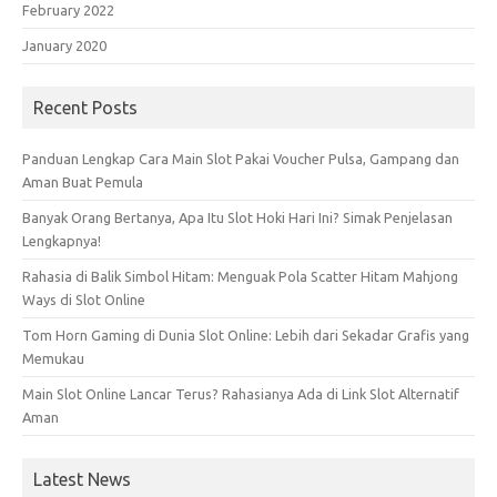
February 2022
January 2020
Recent Posts
Panduan Lengkap Cara Main Slot Pakai Voucher Pulsa, Gampang dan
Aman Buat Pemula
Banyak Orang Bertanya, Apa Itu Slot Hoki Hari Ini? Simak Penjelasan
Lengkapnya!
Rahasia di Balik Simbol Hitam: Menguak Pola Scatter Hitam Mahjong
Ways di Slot Online
Tom Horn Gaming di Dunia Slot Online: Lebih dari Sekadar Grafis yang
Memukau
Main Slot Online Lancar Terus? Rahasianya Ada di Link Slot Alternatif
Aman
Latest News